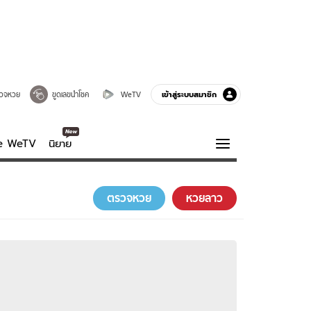
เข้าสู่ระบบสมาชิก
วจหวย
ขูดเลขนำโชค
WeTV
ve WeTV
นิยาย
รบรส
ความรู้รอบตัว
ตรวจหวย
หวยลาว
ฮาวทู
กูรู-รอบรู้