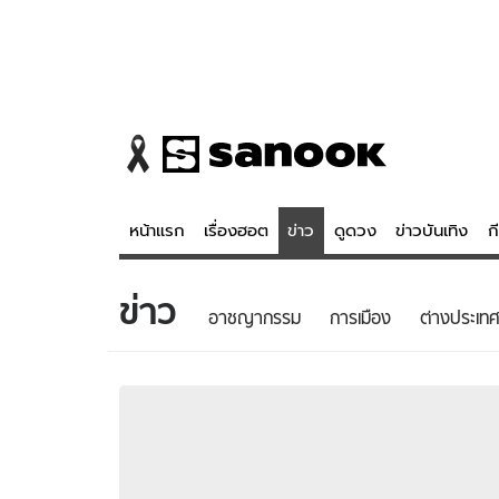
หน้าแรก
เรื่องฮอต
ข่าว
ดูดวง
ข่าวบันเทิง
ก
ข่าว
ข่าว
ดูดวง - 
อาชญากรรม
การเมือง
ต่างประเทศ
เรื่องฮอต
ดูดวง
ข่าว
หวยไทย
ข่าวบันเทิง
สถิติหวยไท
ข่าวกีฬา
หวยลาว
ข่าวเศรษฐกิจ