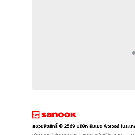
อัปเดตจีน
เช็กข่าวชัวร์
ติดตามสนุกโซเชี
ดาวน์โหลดสนุกแอปฟรี
สงวนลิขสิทธิ์ ©
2569
บริษัท อิมเมจ ฟิวเจอร์ (ประเทศไทย) จำกัด
สงวนลิขสิทธิ์ ©
2569
บริษัท อิมเมจ ฟิวเจอร์ (ประเ