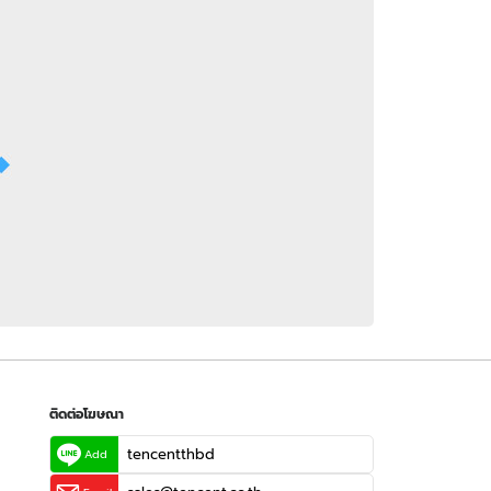
 WeTV
ติดต่อโฆษณา
tencentthbd
sales@tencent.co.th
รา
ร้องเรียนเนื้อหาไม่เหมาะสม
แนะนำติชม แจ้งปัญหาการใช้งาน
ติดต่อโฆษณา
tencentthbd
Add