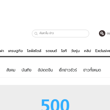
ตร
ีฬา
เศรษฐกิจ
ไลฟ์สไตล์
รถยนต์
ไอที
วัยรุ่น
คลิป
Exclusi
ตรวจหวย
ไลฟ์สไตล์
บันเทิงค
สังคม
บันเทิง
อัปเดตจีน
เช็กข่าวชัวร์
ข่าวทั้งหมด
ผู้หญิง
หนัง-ละคร
ผู้ชาย
เพลง
ย
วัยรุ่น
เกมส์
500
ไอที
คลิป
รถยนต์
พอดแคสต์