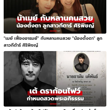
"เมย์ เฟื่องอารมย์" กับหลานคนสวย "น้องตั้งตา" ลูก
สาวกีต้าร์ ศิริพิชญ์