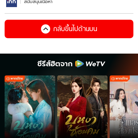
สนับสนุนเนื้อหา
กลับขึ้นไปด้านบน
ซีรีส์ฮิตจาก