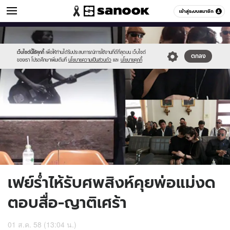
ข่าวบันเทิง
เข้าสู่ระบบสมาชิก
หมวดอื่นๆ
//s.isanook.com/ns/0/ud/368/1840142/636019-
Sanook
//s.isanook.com/sr/0/images/logo-
600
60
06.jpg
new-
sanook.png
เว็บไซต์นี้ใช้คุกกี้
เพื่อให้ท่านได้รับประสบการณ์การใช้งานที่ดีที่สุดบน เว็บไซต์
ตกลง
ของเรา โปรดศึกษาเพิ่มเติมที่
นโยบายความเป็นส่วนตัว
และ
นโยบายคุกกี้
เฟย์ร่ำไห้รับศพสิงห์คุยพ่อแม่งด
ตอบสื่อ-ญาติเศร้า
01 ส.ค. 58 (13:04 น.)