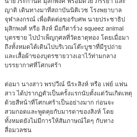
นายวีระกานต์ มุสิกพงศ์ พร้อมด้วย ภรรยา และ
ญาติ เดินทางมาที่สถาบันนิติเวช โรงพยาบาล
จุฬาลงกรณ์ เพื่อติดต่อขอรับศพ นายประชาธิป
มุสิกพงศ์ หรือ สิงห์ มือกีตาร์วง squeez animal
บุตรชาย ไปบำเพ็ญกุศลที่วัดธาตุทอง โดยเมื่อมา
ถึงทั้งหมดได้เดินไปบริเวณโต๊ะบูชาที่มีรูปถ่าย
และเสื้อผ้าของบุตรชายวางเอาไว้ท่ามกลาง
บรรยากาศที่โศกเศร้า
ต่อมา นางสาว พรปวีณ์ นีระสิงห์ หรือ เฟย์ แฟน
สาว ได้ปรากฏตัวเป็นครั้งแรกนับตั้งแต่วันเกิดเหตุ
ด้วยสีหน้าที่โศกเศร้าเป็นอย่างมาก ก่อนจะ
สวมกอดและพูดคุยกับมารดาของสิงห์ โดย
ทั้งหมดยังไม่มีการให้สัมภาษณ์ใดๆ กับทาง
สื่อมวลชน