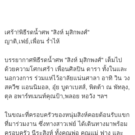
เศร้า!พิธีรดน้ำศพ "สิงห์ มุสิกพงศ์"
ญาติ,เฟย์,เพื่อน ร่ำไห้
บรรยากาศพิธีรดน้ำศพ "สิงห์ มุสิกพงศ์" เต็มไป
ด้วยความโศกเศร้า เพื่อนศิลปิน ดารา ทั้งในและ
นอกวงการ ร่วมแห่ไว้อาลัยแน่นศาลา อาทิ วิน วง
สควีซ แอนนิมอล, อุ๋ย บูดาเบสส์, พิตต้า ณ พัทลุง,
ตุล อพาร์ทเมนท์คุณป้า,พลอย หอวัง ฯลฯ
ในขณะที่ครอบครัวของหนุ่มสิงห์คอยต้อนรับแขก
ที่มาร่วมงาน ซึ่งทางสาวเฟย์ ได้เดินทางมาพร้อม
ครอบครัว นีระสิงห์ ทั้งคุณพ่อ คุณแม่ ฟาง และ