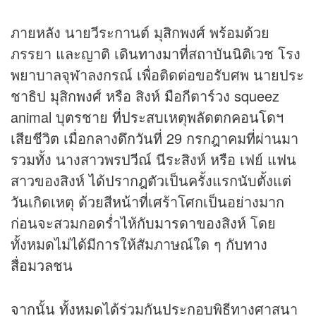
ภายหลัง นายวีระกานต์ มุสิกพงศ์ พร้อมด้วย
ภรรยา และญาติ เดินทางมาที่สถาบันนิติเวช โรง
พยาบาลจุฬาลงกรณ์ เพื่อติดต่อขอรับศพ นายประ
ชาธิป มุสิกพงศ์ หรือ สิงห์ มือกีตาร์วง squeez
animal บุตรชาย ที่ประสบเหตุพลัดตกคอนโดฯ
เสียชีวิต เมื่อกลางดึกวันที่ 29 กรกฎาคมที่ผ่านมา
รวมทั้ง นางสาวพรปวีณ์ นีระสิงห์ หรือ เฟย์ แฟน
สาวของสิงห์ ได้ปรากฎตัวเป็นครั้งแรกนับตั้งแต่
วันเกิดเหตุ ด้วยสีหน้าที่เศร้าโศกเป็นอย่างมาก
ก่อนจะสวมกอดร่ำไห้กับมารดาของสิงห์ โดย
ทั้งหมดไม่ได้มีการให้สัมภาษณ์ใด ๆ กับทาง
สื่อมวลชน
จากนั้น ทั้งหมดได้ร่วมกันประกอบพิธีทางศาสนา