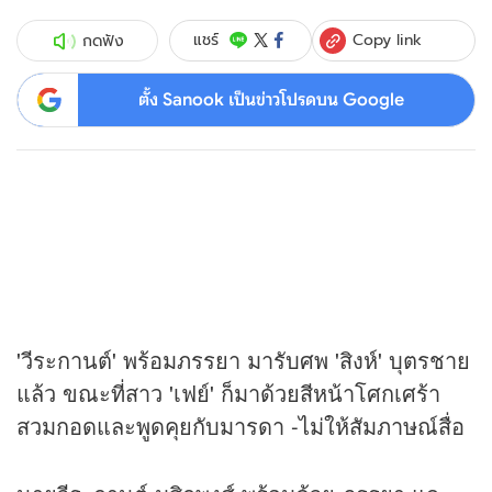
Copy link
แชร์
กดฟัง
ตั้ง Sanook เป็นข่าวโปรดบน Google
'วีระกานต์' พร้อมภรรยา มารับศพ 'สิงห์' บุตรชาย
แล้ว ขณะที่สาว 'เฟย์' ก็มาด้วยสีหน้าโศกเศร้า
สวมกอดและพูดคุยกับมารดา -ไม่ให้สัมภาษณ์สื่อ