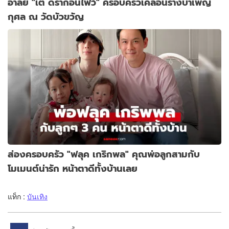
อาลัย "เต้ ดราก้อนไฟว์" ครอบครัวเคลื่อนร่างบำเพ็ญ
กุศล ณ วัดบัวขวัญ
ส่องครอบครัว "ฟลุค เกริกพล" คุณพ่อลูกสามกับ
โมเมนต์น่ารัก หน้าตาดีทั้งบ้านเลย
แท็ก :
บันเทิง