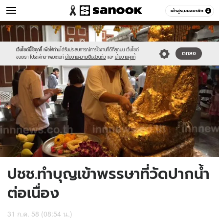
ข่าว
เข้าสู่ระบบสมาชิก
หมวดอื่นๆ
//s.isanook.com/ns/0/ud/367/1839490/635765-
Sanook
//s.isanook.com/sr/0/images/logo-
600
60
04.jpg
new-
sanook.png
เว็บไซต์นี้ใช้คุกกี้
เพื่อให้ท่านได้รับประสบการณ์การใช้งานที่ดีที่สุดบน เว็บไซต์
ตกลง
ของเรา โปรดศึกษาเพิ่มเติมที่
นโยบายความเป็นส่วนตัว
และ
นโยบายคุกกี้
ปชช.ทำบุญเข้าพรรษาที่วัดปากน้ำ
ต่อเนื่อง
31 ก.ค. 58 (08:54 น.)