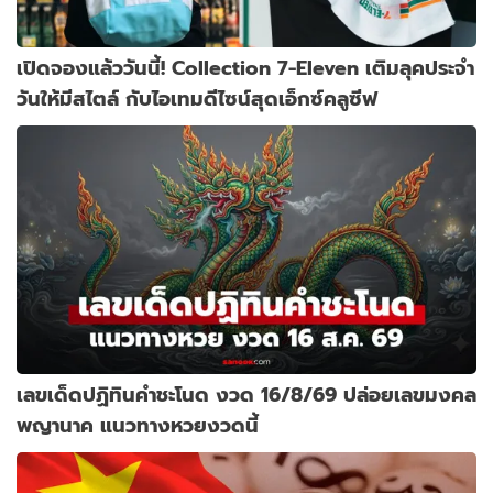
เปิดจองแล้ววันนี้! Collection 7-Eleven เติมลุคประจำ
วันให้มีสไตล์ กับไอเทมดีไซน์สุดเอ็กซ์คลูซีฟ
เลขเด็ดปฏิทินคำชะโนด งวด 16/8/69 ปล่อยเลขมงคล
พญานาค แนวทางหวยงวดนี้