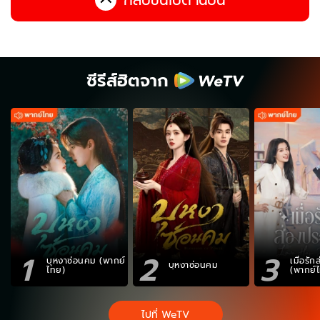
ซีรีส์ฮิตจาก
1
2
3
บุหงาซ่อนคม (พากย์
เมื่อรั
บุหงาซ่อนคม
ไทย)
(พากย์
ไปที่ WeTV