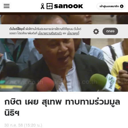
ข่าว
เข้าสู่ระบบสมาชิก
หมวดอื่นๆ
//s.isanook.com/ns/0/ud/367/1839238/635655-
Sanook
//s.isanook.com/sr/0/images/logo-
600
60
01.jpg
new-
sanook.png
เว็บไซต์นี้ใช้คุกกี้
เพื่อให้ท่านได้รับประสบการณ์การใช้งานที่ดีที่สุดบน เว็บไซต์
ตกลง
ของเรา โปรดศึกษาเพิ่มเติมที่
นโยบายความเป็นส่วนตัว
และ
นโยบายคุกกี้
กษิต เผย สุเทพ ทาบทามร่วมมูล
นิธิฯ
30 ก.ค. 58 (15:20 น.)