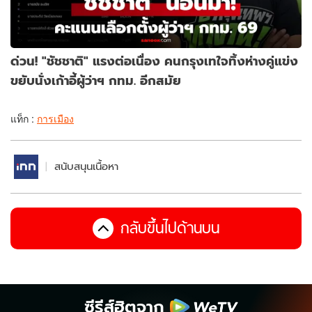
ด่วน! "ชัชชาติ" แรงต่อเนื่อง คนกรุงเทใจทิ้งห่างคู่แข่ง
ขยับนั่งเก้าอี้ผู้ว่าฯ กทม. อีกสมัย
แท็ก :
การเมือง
สนับสนุนเนื้อหา
กลับขึ้นไปด้านบน
ซีรีส์ฮิตจาก