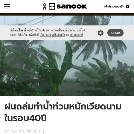
ข่าว
เข้าสู่ระบบสมาชิก
หมวดอื่นๆ
//s.isanook.com/ns/0/ud/367/1838294/635297-
Sanook
//s.isanook.com/sr/0/images/logo-
600
60
01.jpg
new-
sanook.png
เว็บไซต์นี้ใช้คุกกี้
เพื่อให้ท่านได้รับประสบการณ์การใช้งานที่ดีที่สุดบน เว็บไซต์
ตกลง
ของเรา โปรดศึกษาเพิ่มเติมที่
นโยบายความเป็นส่วนตัว
และ
นโยบายคุกกี้
ฝนถล่มทำน้ำท่วมหนักเวียดนาม
ในรอบ40ปี
29 ก.ค. 58 (08:38 น.)