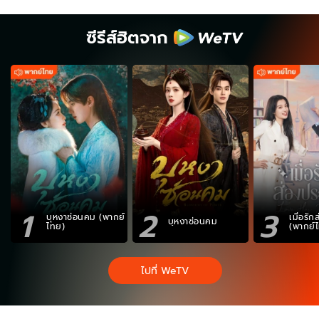
ซีรีส์ฮิตจาก
1
2
3
บุหงาซ่อนคม (พากย์
เมื่อรั
บุหงาซ่อนคม
ไทย)
(พากย์
ไปที่ WeTV