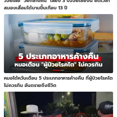
วิจัยเผย "วัยกลางคน" เลี่ยง 3 ปัจจัยเสี่ยงนี้ ยืดเวลา
สมองเสื่อมได้นานขึ้นเกือบ 13 ปี
หมอไต้หวันเตือน 5 ประเภทอาหารค้างคืน ที่ผู้ป่วยโรคไต
ไม่ควรกิน อันตรายถึงชีวิต