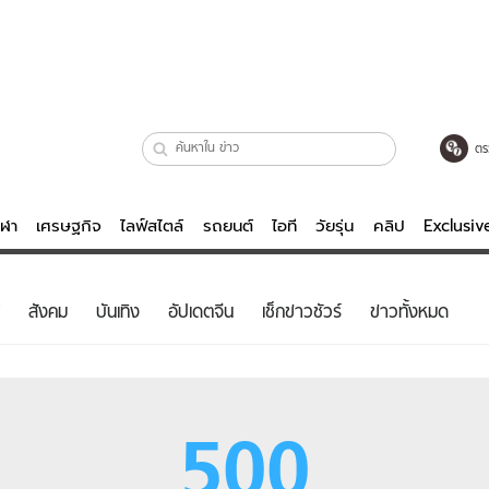
ตร
ีฬา
เศรษฐกิจ
ไลฟ์สไตล์
รถยนต์
ไอที
วัยรุ่น
คลิป
Exclusi
ตรวจหวย
ไลฟ์สไตล์
บันเทิงค
สังคม
บันเทิง
อัปเดตจีน
เช็กข่าวชัวร์
ข่าวทั้งหมด
ผู้หญิง
หนัง-ละคร
ผู้ชาย
เพลง
ย
วัยรุ่น
เกมส์
500
ไอที
คลิป
รถยนต์
พอดแคสต์