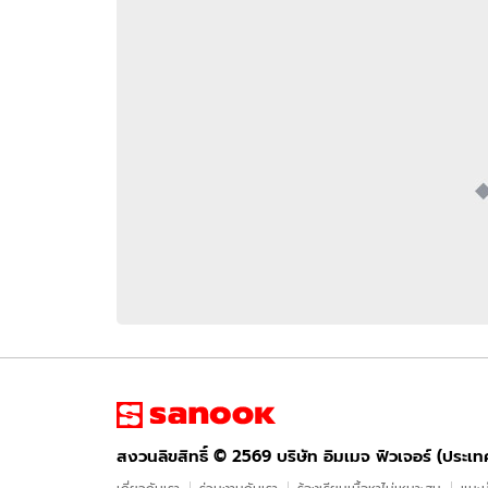
อัปเดตจีน
เช็กข่าวชัวร์
ติดตามสนุกโซเชี
ดาวน์โหลดสนุกแอปฟรี
สงวนลิขสิทธิ์ ©
2569
บริษัท อิมเมจ ฟิวเจอร์ (ประเทศไทย) จำกัด
สงวนลิขสิทธิ์ ©
2569
บริษัท อิมเมจ ฟิวเจอร์ (ประเ