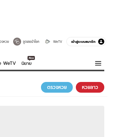
เข้าสู่ระบบสมาชิก
วจหวย
ขูดเลขนำโชค
WeTV
ve WeTV
นิยาย
รบรส
ความรู้รอบตัว
ตรวจหวย
หวยลาว
ฮาวทู
กูรู-รอบรู้