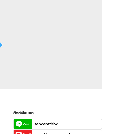
 WeTV
ติดต่อโฆษณา
tencentthbd
sales@tencent.co.th
รา
ร้องเรียนเนื้อหาไม่เหมาะสม
แนะนำติชม แจ้งปัญหาการใช้งาน
ติดต่อโฆษณา
tencentthbd
Add