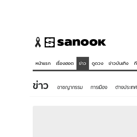
หน้าแรก
เรื่องฮอต
ข่าว
ดูดวง
ข่าวบันเทิง
ก
ข่าว
ข่าว
ดูดวง - 
อาชญากรรม
การเมือง
ต่างประเทศ
เรื่องฮอต
ดูดวง
ข่าว
หวยไทย
ข่าวบันเทิง
สถิติหวยไท
ข่าวกีฬา
หวยลาว
ข่าวเศรษฐกิจ