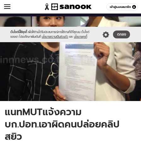
ข่าวบันเทิง
เข้าสู่ระบบสมาชิก
หมวดอื่นๆ
//s.isanook.com/ns/0/ud/367/1835694/634232-
Sanook
//s.isanook.com/sr/0/images/logo-
600
60
02.jpg
new-
sanook.png
เว็บไซต์นี้ใช้คุกกี้
เพื่อให้ท่านได้รับประสบการณ์การใช้งานที่ดีที่สุดบน เว็บไซต์
ตกลง
ของเรา โปรดศึกษาเพิ่มเติมที่
นโยบายความเป็นส่วนตัว
และ
นโยบายคุกกี้
แนทMUTแจ้งความ
บก.ปอท.เอาผิดคนปล่อยคลิป
สยิว