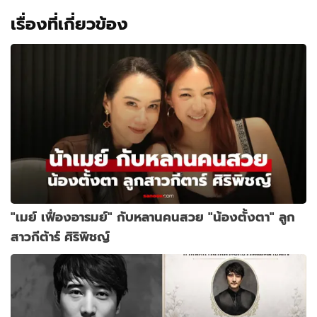
เรื่องที่เกี่ยวข้อง
"เมย์ เฟื่องอารมย์" กับหลานคนสวย "น้องตั้งตา" ลูก
สาวกีต้าร์ ศิริพิชญ์