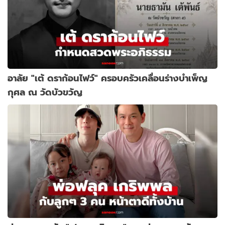
อาลัย "เต้ ดราก้อนไฟว์" ครอบครัวเคลื่อนร่างบำเพ็ญ
กุศล ณ วัดบัวขวัญ