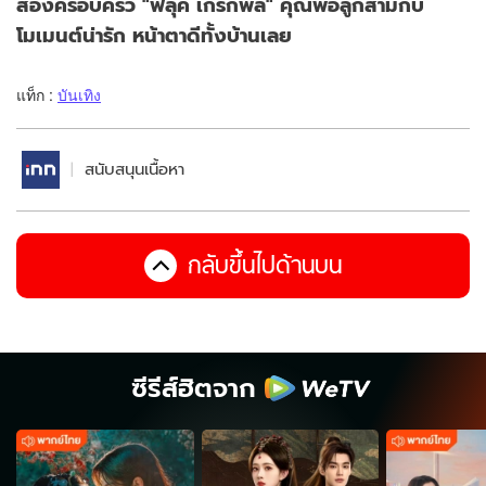
ส่องครอบครัว "ฟลุค เกริกพล" คุณพ่อลูกสามกับ
โมเมนต์น่ารัก หน้าตาดีทั้งบ้านเลย
แท็ก :
บันเทิง
สนับสนุนเนื้อหา
กลับขึ้นไปด้านบน
ซีรีส์ฮิตจาก