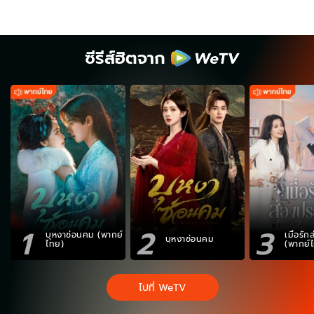
ซีรีส์ฮิตจาก
1
2
3
บุหงาซ่อนคม (พากย์
เมื่อรั
บุหงาซ่อนคม
ไทย)
(พากย์
ไปที่ WeTV