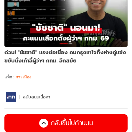
ด่วน! "ชัชชาติ" แรงต่อเนื่อง คนกรุงเทใจทิ้งห่างคู่แข่ง
ขยับนั่งเก้าอี้ผู้ว่าฯ กทม. อีกสมัย
แท็ก :
การเมือง
สนับสนุนเนื้อหา
กลับขึ้นไปด้านบน