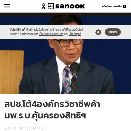
ข่าว
เข้าสู่ระบบสมาชิก
หมวดอื่นๆ
//s.isanook.com/ns/0/ud/367/1835326/634068-
Sanook
//s.isanook.com/sr/0/images/logo-
600
60
01.jpg
new-
sanook.png
เว็บไซต์นี้ใช้คุกกี้
เพื่อให้ท่านได้รับประสบการณ์การใช้งานที่ดีที่สุดบน เว็บไซต์
ตกลง
ของเรา โปรดศึกษาเพิ่มเติมที่
นโยบายความเป็นส่วนตัว
และ
นโยบายคุกกี้
สปช.โต้4องค์กรวิชาชีพค้า
นพ.ร.บ.คุ้มครองสิทธิฯ
23 ก.ค. 58 (15:44 น.)