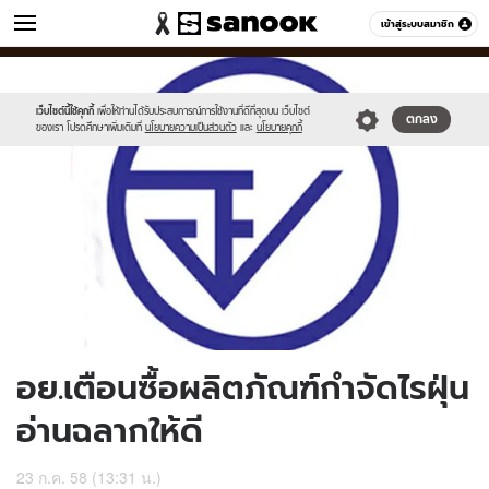
ข่าว
เข้าสู่ระบบสมาชิก
หมวดอื่นๆ
//s.isanook.com/ns/0/ud/367/1835242/634036-
Sanook
//s.isanook.com/sr/0/images/logo-
600
60
01.jpg
new-
sanook.png
เว็บไซต์นี้ใช้คุกกี้
เพื่อให้ท่านได้รับประสบการณ์การใช้งานที่ดีที่สุดบน เว็บไซต์
ตกลง
ของเรา โปรดศึกษาเพิ่มเติมที่
นโยบายความเป็นส่วนตัว
และ
นโยบายคุกกี้
อย.เตือนซื้อผลิตภัณฑ์กำจัดไรฝุ่น
อ่านฉลากให้ดี
23 ก.ค. 58 (13:31 น.)