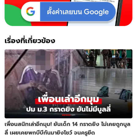
เรื่องที่เกี่ยวข้อง
เพื่อนสนิทเล่าอีกมุม! ยันเด็ก 14 กราดยิง ไม่เคยถูกบูล
ลี่ เผยเคยพกบีบีกันมายิงโชว์ จนครูยึด