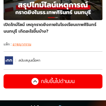
เปิดไทม์ไลน์ เหตุกราดยิงภายในโรงเรียนเทพศิรินทร์
นนทบุรี เกิดอะไรขึ้นบ้าง?
แท็ก :
อาชญากรรม
สนับสนุนเนื้อหา
กลับขึ้นไปด้านบน