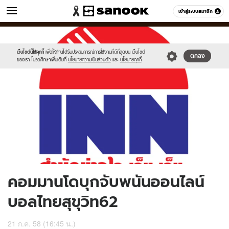
ข่าว
เข้าสู่ระบบสมาชิก
หมวดอื่นๆ
//s.isanook.com/ns/0/ud/366/1834042/633522-
Sanook
//s.isanook.com/sr/0/images/logo-
600
60
01.jpg
new-
sanook.png
เว็บไซต์นี้ใช้คุกกี้
เพื่อให้ท่านได้รับประสบการณ์การใช้งานที่ดีที่สุดบน เว็บไซต์
ตกลง
ของเรา โปรดศึกษาเพิ่มเติมที่
นโยบายความเป็นส่วนตัว
และ
นโยบายคุกกี้
คอมมานโดบุกจับพนันออนไลน์
บอลไทยสุขุวิท62
21 ก.ค. 58 (16:45 น.)