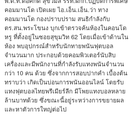
พ.ต.ท.ต่อศักดิ์ สุขวิมล รรท.ผกก.ปฏิบัติการพิเศษ
คอมมานโด เปิดเผย ไอ.เอ็น.เอ็น.ว่า ทาง
คอมมานโด กองปราบปราม สนธิกำลังกับ
ตร.สน.พระโขนง บุกเข้าตรวจค้นห้องในคอนโด
หรู ที่ตั้งอยู่ในซอยสุขุมวิท 62 โดยเมื่อเข้าด้านใน
ห้อง พบอุปกรณ์สำหรับนักทายพนันฟุตบอล
จำนวนมาก ประกอบด้วยคอมพิวเตอร์นับสิบ
เครื่องและมีพนักงานที่กำลังรับแทงพนันจำนวน
กว่า 10 คน ด้วย ซึ่งจากการสอบปากคำ เบื้องต้น
ทราบว่า เกิดเป็นบ่อนการพนันออนไลน์ โดยรับ
แทงฟุตบอลไทยพรีเมียร์ลีก มีโพยแทงบอลหลาย
ล้านบาทด้วย ซึ่งขณะนี้อยู่ระหว่างการขยายผล
และหาตัวการใหญ่ต่อไป