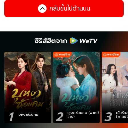
กลับขึ้นไปด้านบน
ซีรีส์ฮิตจาก
1
2
3
บุหงาซ่อนคม (พากย์
เมื่อรั
บุหงาซ่อนคม
ไทย)
(พากย์