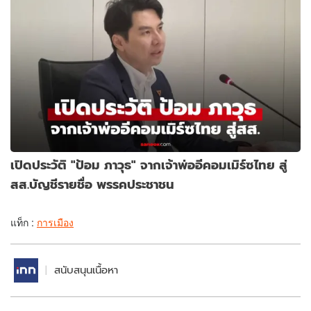
เปิดประวัติ "ป้อม ภาวุธ" จากเจ้าพ่ออีคอมเมิร์ซไทย สู่
สส.บัญชีรายชื่อ พรรคประชาชน
แท็ก :
การเมือง
สนับสนุนเนื้อหา