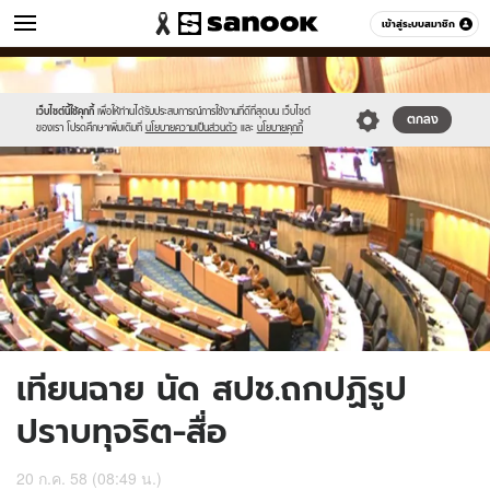
ข่าว
เข้าสู่ระบบสมาชิก
หมวดอื่นๆ
//s.isanook.com/ns/0/ud/366/1833022/633108-
Sanook
//s.isanook.com/sr/0/images/logo-
600
60
01.jpg
new-
sanook.png
เว็บไซต์นี้ใช้คุกกี้
เพื่อให้ท่านได้รับประสบการณ์การใช้งานที่ดีที่สุดบน เว็บไซต์
ตกลง
ของเรา โปรดศึกษาเพิ่มเติมที่
นโยบายความเป็นส่วนตัว
และ
นโยบายคุกกี้
เทียนฉาย นัด สปช.ถกปฏิรูป
ปราบทุจริต-สื่อ
20 ก.ค. 58 (08:49 น.)