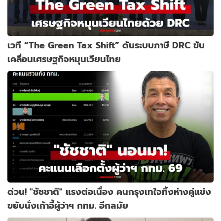
เวที “The Green Tax Shift” ดันระบบภาษี DRC ขับ
เคลื่อนเศรษฐกิจหมุนเวียนไทย
ด่วน! "ชัชชาติ" แรงต่อเนื่อง คนกรุงเทใจทิ้งห่างคู่แข่ง
ขยับนั่งเก้าอี้ผู้ว่าฯ กทม. อีกสมัย