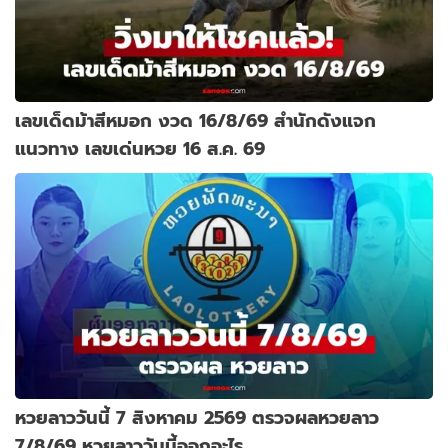
เลขเด็ดม้าสีหมอก งวด 16/8/69 สำนักดังแจก
แนวทาง เลขเด่นหวย 16 ส.ค. 69
หวยลาววันนี้ 7 สิงหาคม 2569 ตรวจผลหวยลาว
7/8/69 หวยลาววันนี้ออกอะไร