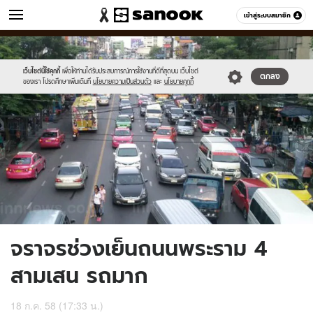
ข่าว
เข้าสู่ระบบสมาชิก
หมวดอื่นๆ
//s.isanook.com/ns/0/ud/366/1832442/632909-
Sanook
//s.isanook.com/sr/0/images/logo-
600
60
01.jpg
new-
sanook.png
เว็บไซต์นี้ใช้คุกกี้
เพื่อให้ท่านได้รับประสบการณ์การใช้งานที่ดีที่สุดบน เว็บไซต์
ตกลง
ของเรา โปรดศึกษาเพิ่มเติมที่
นโยบายความเป็นส่วนตัว
และ
นโยบายคุกกี้
จราจรช่วงเย็นถนนพระราม 4
สามเสน รถมาก
18 ก.ค. 58 (17:33 น.)