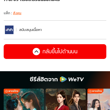
แท็ก :
สังคม
สนับสนุนเนื้อหา
กลับขึ้นไปด้านบน
ซีรีส์ฮิตจาก