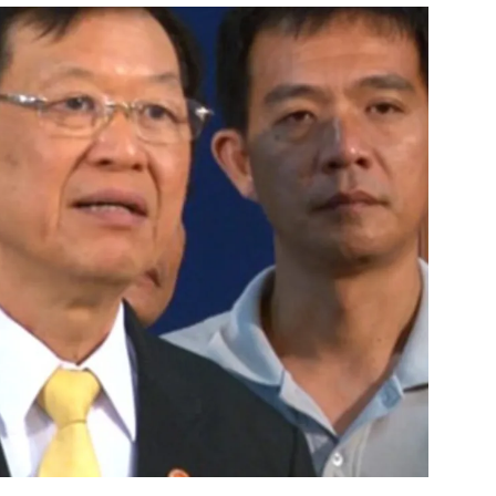
สุขภาพ
ดูทีวี
เที่ยว-กิน
WeTV
Tasteful Thailand
Exclusive
Sanook Choice
นิยาย
ยลได้ที่
ร่วมงานกับเ