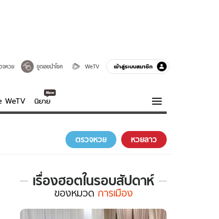
เข้าสู่ระบบสมาชิก
วจหวย
ขูดเลขนำโชค
WeTV
ve WeTV
นิยาย
รบรส
ความรู้รอบตัว
ตรวจหวย
หวยลาว
ฮาวทู
กูรู-รอบรู้
เรื่องฮอตในรอบสัปดาห์
เรื่อง
ของ
หมวด
การเมือง
ฮอต
ใน
รอบ