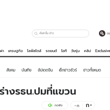
ตร
ีฬา
เศรษฐกิจ
ไลฟ์สไตล์
รถยนต์
ไอที
วัยรุ่น
คลิป
Exclusi
ตรวจหวย
ไลฟ์สไตล์
บันเทิงค
สังคม
บันเทิง
อัปเดตจีน
เช็กข่าวชัวร์
ข่าวทั้งหมด
ผู้หญิง
หนัง-ละคร
ผู้ชาย
เพลง
กร่างรธน.ปมที่แขวน
ย
วัยรุ่น
เกมส์
ไอที
คลิป
ก
+
-
ก
กดฟัง
รถยนต์
พอดแคสต์