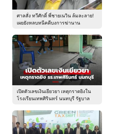
ศาลสั่ง ทวีศักดิ์ พี่ชายเนวิน ล้มละลาย!
เผยยังหลบหนีคดีบงการฆ่านาน
เกือบ10ปี
เปิดตัวเลขเงินเยียวยา เหตุกราดยิงใน
โรงเรียนเทพศิรินทร์ นนทบุรี รัฐบาล
จ่ายเท่าไหร่?