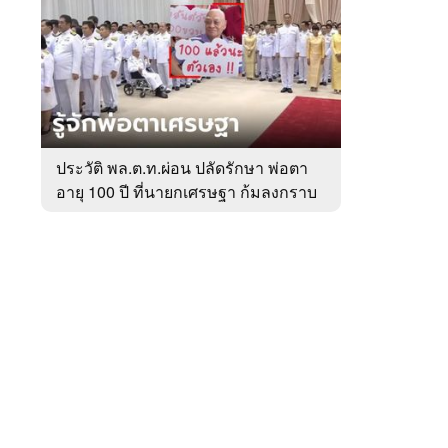
สัปดาห์
ของ
หมวด
การเมือง
 WeTV
ประวัติ พล.ต.ท.ผ่อน ปลัดรักษา พ่อตา
อายุ 100 ปี ที่นายกเศรษฐา ก้มลงกราบ
ติดต่อโฆษณา
ที่ตัก
tencentthbd
sales@tencent.co.th
รา
ร้องเรียนเนื้อหาไม่เหมาะสม
แนะนำติชม แจ้งปัญหาการใช้งาน