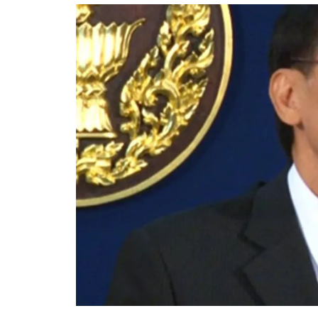
อัปเดตจีน
เช็กข่าวชัวร์
ติดตามสนุกโซเชี
ดาวน์โหลดสนุกแอปฟรี
สงวนลิขสิทธิ์ ©
2569
บริษัท อิมเมจ ฟิวเจอร์ (ประเทศไทย) จำกัด