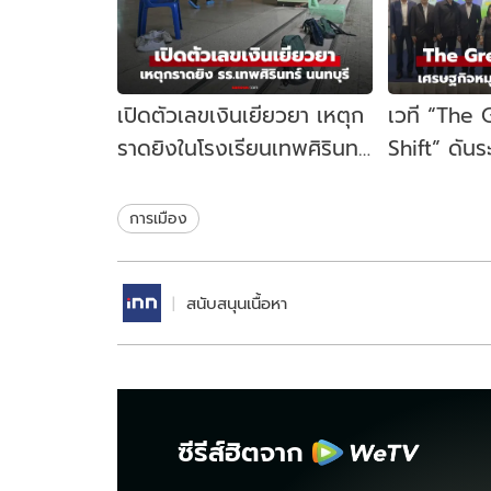
เปิดตัวเลขเงินเยียวยา เหตุก
เวที “The
ราดยิงในโรงเรียนเทพศิรินทร์
Shift” ดัน
นนทบุรี รัฐบาลจ่ายเท่าไหร่?
เคลื่อนเศร
ไทย
การเมือง
สนับสนุนเนื้อหา
ซีรีส์ฮิตจาก