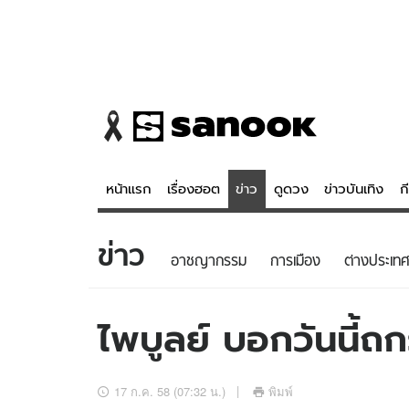
หน้าแรก
เรื่องฮอต
ข่าว
ดูดวง
ข่าวบันเทิง
ก
ข่าว
ข่าว
ดูดวง - 
อาชญากรรม
การเมือง
ต่างประเทศ
เรื่องฮอต
ดูดวง
ข่าว
หวยไทย
ไพบูลย์ บอกวันนี้ถ
ข่าวบันเทิง
สถิติหวยไท
ข่าวกีฬา
หวยลาว
17 ก.ค. 58 (07:32 น.)
พิมพ์
ข่าวเศรษฐกิจ