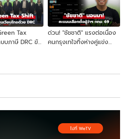
 Green Tax
ด่วน! "ชัชชาติ" แรงต่อเนื่อง
ระบบภาษี DRC ขับ
คนกรุงเทใจทิ้งห่างคู่แข่ง
ษฐกิจหมุนเวียน
ขยับนั่งเก้าอี้ผู้ว่าฯ กทม. อีก
สมัย
ไปที่ WeTV