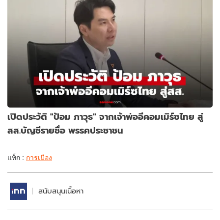
เปิดประวัติ "ป้อม ภาวุธ" จากเจ้าพ่ออีคอมเมิร์ซไทย สู่
สส.บัญชีรายชื่อ พรรคประชาชน
แท็ก :
การเมือง
สนับสนุนเนื้อหา