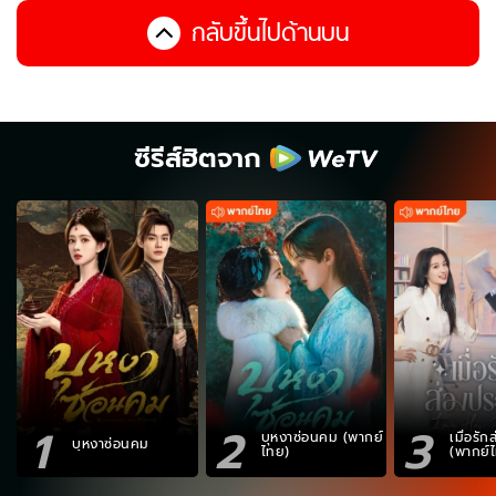
กลับขึ้นไปด้านบน
ซีรีส์ฮิตจาก
1
2
3
บุหงาซ่อนคม (พากย์
เมื่อรั
บุหงาซ่อนคม
ไทย)
(พากย์