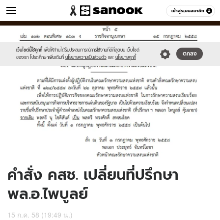
ข่าว
เข้าสู่ระบบสมาชิก
หมวดอื่นๆ
//s.isanook.com/ns/0/ud/366/1830746/632244-
Sanook
//s.isanook.com/sr/0/images/logo-
600
60
01.jpg
new-
sanook.png
เว็บไซต์นี้ใช้คุกกี้
เพื่อให้ท่านได้รับประสบการณ์การใช้งานที่ดีที่สุดบน เว็บไซต์
ตกลง
ของเรา โปรดศึกษาเพิ่มเติมที่
นโยบายความเป็นส่วนตัว
และ
นโยบายคุกกี้
คำสั่ง คสช. เปลี่ยนที่ปรึกษา
พล.อ.ไพบูลย์
15 ก.ค. 58 (19:49 น.)