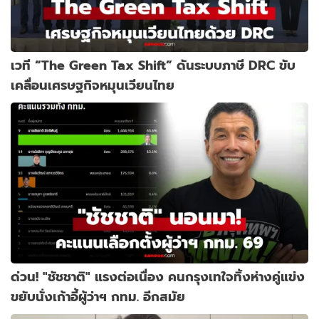
เวที “The Green Tax Shift” ดันระบบภาษี DRC ขับ
เคลื่อนเศรษฐกิจหมุนเวียนไทย
ด่วน! "ชัชชาติ" แรงต่อเนื่อง คนกรุงเทใจทิ้งห่างคู่แข่ง
ขยับนั่งเก้าอี้ผู้ว่าฯ กทม. อีกสมัย