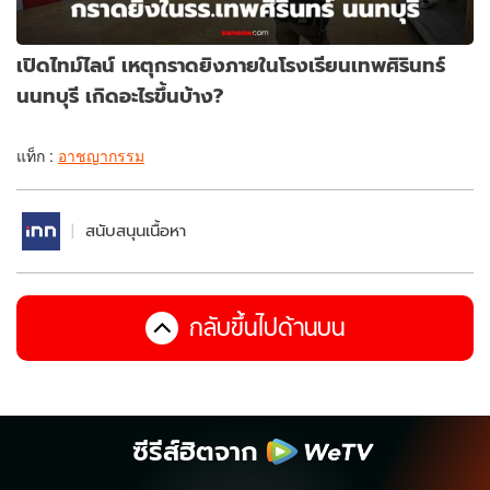
เปิดไทม์ไลน์ เหตุกราดยิงภายในโรงเรียนเทพศิรินทร์
นนทบุรี เกิดอะไรขึ้นบ้าง?
แท็ก :
อาชญากรรม
สนับสนุนเนื้อหา
กลับขึ้นไปด้านบน
ซีรีส์ฮิตจาก