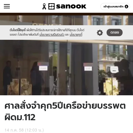
ข่าว
เข้าสู่ระบบสมาชิก
หมวดอื่นๆ
//s.isanook.com/ns/0/ud/365/1829710/631830-
Sanook
//s.isanook.com/sr/0/images/logo-
600
60
01.jpg
new-
sanook.png
เว็บไซต์นี้ใช้คุกกี้
เพื่อให้ท่านได้รับประสบการณ์การใช้งานที่ดีที่สุดบน เว็บไซต์
ตกลง
ของเรา โปรดศึกษาเพิ่มเติมที่
นโยบายความเป็นส่วนตัว
และ
นโยบายคุกกี้
ศาลสั่งจำคุก5ปีเครือข่ายบรรพต
ผิดม.112
14 ก.ค. 58 (12:03 น.)