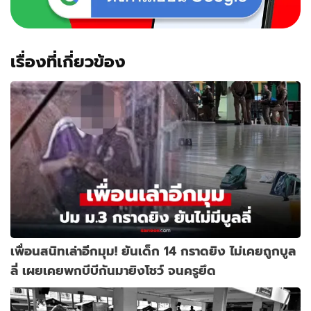
เรื่องที่เกี่ยวข้อง
เพื่อนสนิทเล่าอีกมุม! ยันเด็ก 14 กราดยิง ไม่เคยถูกบูล
ลี่ เผยเคยพกบีบีกันมายิงโชว์ จนครูยึด