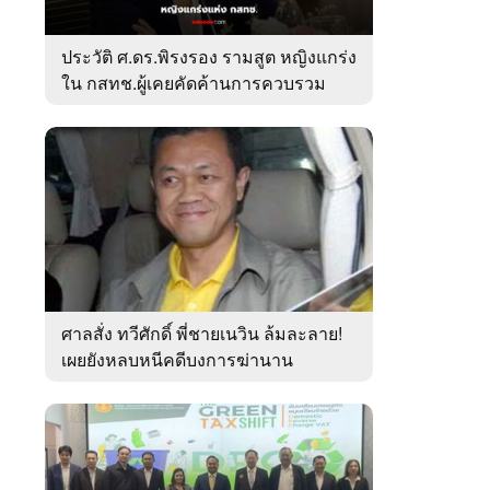
ประวัติ ศ.ดร.พิรงรอง รามสูต หญิงแกร่ง
ใน กสทช.ผู้เคยคัดค้านการควบรวม
ค่ายมือถือ
ศาลสั่ง ทวีศักดิ์ พี่ชายเนวิน ล้มละลาย!
เผยยังหลบหนีคดีบงการฆ่านาน
เกือบ10ปี