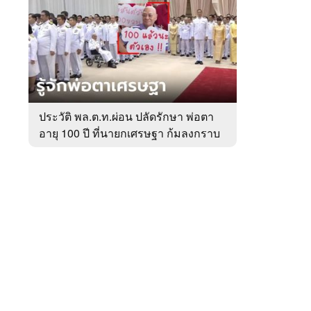
สัปดาห์
ของ
หมวด
การเมือง
 WeTV
ประวัติ พล.ต.ท.ผ่อน ปลัดรักษา พ่อตา
อายุ 100 ปี ที่นายกเศรษฐา ก้มลงกราบ
ติดต่อโฆษณา
ที่ตัก
tencentthbd
sales@tencent.co.th
รา
ร้องเรียนเนื้อหาไม่เหมาะสม
แนะนำติชม แจ้งปัญหาการใช้งาน