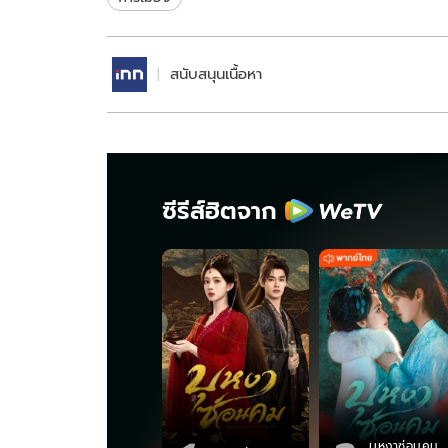
สนับสนุนเนื้อหา
ซีรีส์ฮิตจาก
บุหงาซ่อนคม