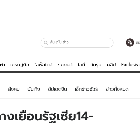
ตร
ีฬา
เศรษฐกิจ
ไลฟ์สไตล์
รถยนต์
ไอที
วัยรุ่น
คลิป
Exclusi
ตรวจหวย
ไลฟ์สไตล์
บันเทิงค
สังคม
บันเทิง
อัปเดตจีน
เช็กข่าวชัวร์
ข่าวทั้งหมด
ผู้หญิง
หนัง-ละคร
ผู้ชาย
เพลง
ทางเยือนรัฐเซีย14-
ย
วัยรุ่น
เกมส์
ไอที
คลิป
รถยนต์
พอดแคสต์