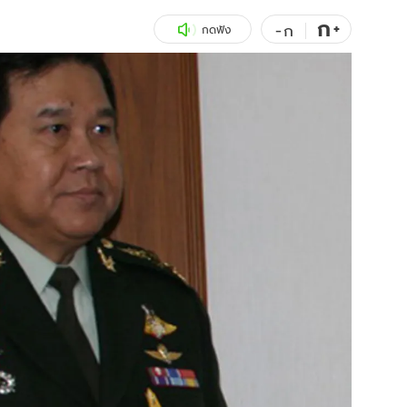
ก
สุขภาพ
+
ดูทีวี
-
ก
กดฟัง
เที่ยว-กิน
WeTV
Tasteful Thailand
Exclusive
Sanook Choice
นิยาย
ยลได้ที่
ร่วมงานกับเ