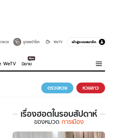
เข้าสู่ระบบสมาชิก
วจหวย
ขูดเลขนำโชค
WeTV
ve WeTV
นิยาย
รบรส
ความรู้รอบตัว
ตรวจหวย
หวยลาว
ฮาวทู
กูรู-รอบรู้
เรื่องฮอตในรอบสัปดาห์
เรื่อง
ของ
หมวด
การเมือง
ฮอต
ใน
รอบ