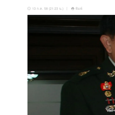
อัปเดตจีน
13 ก.ค. 58 (21:23 น.)
พิมพ์
เช็กข่าวชัวร์
ติดตามสนุกโซเชี
ดาวน์โหลดสนุกแอปฟรี
สงวนลิขสิทธิ์ ©
2569
บริษัท อิมเมจ ฟิวเจอร์ (ประเทศไทย) จำกัด