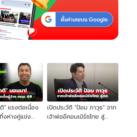
าติ" แรงต่อเนื่อง
เปิดประวัติ "ป้อม ภาวุธ" จาก
้งห่างคู่แข่ง
เจ้าพ่ออีคอมเมิร์ซไทย สู่
ี้ผู้ว่าฯ กทม. อีก
สส.บัญชีรายชื่อ พรรค
ประชาชน