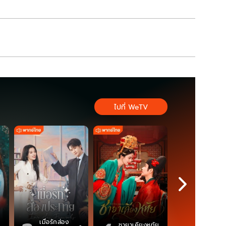
ไปที่ WeTV
เมื่อรักส่อง
ตำนานจอม
ชายาเคียงหทัย