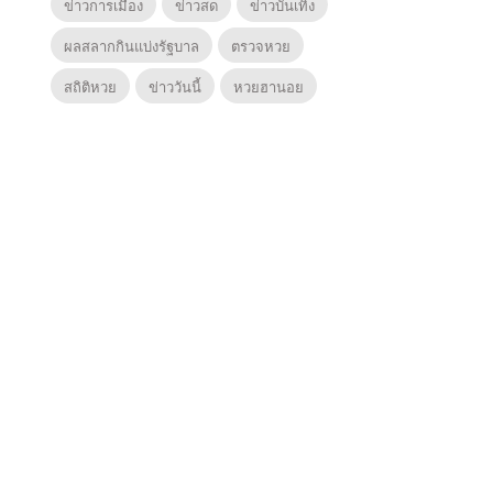
ข่าวการเมือง
ข่าวสด
ข่าวบันเทิง
ผลสลากกินแบ่งรัฐบาล
ตรวจหวย
สถิติหวย
ข่าววันนี้
หวยฮานอย