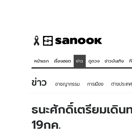
หน้าแรก
เรื่องฮอต
ข่าว
ดูดวง
ข่าวบันเทิง
ก
ข่าว
ข่าว
ดูดวง - 
อาชญากรรม
การเมือง
ต่างประเทศ
เรื่องฮอต
ดูดวง
ข่าว
หวยไทย
ธนะศักดิ์เตรียมเดิน
ข่าวบันเทิง
สถิติหวยไท
19กค.
ข่าวกีฬา
หวยลาว
ข่าวเศรษฐกิจ