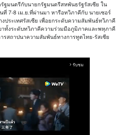
กรัฐมนตรีกับนายกรัฐมนตรีสหพันธรัฐรัสเซีย ใน
ที่ 7-8 เม.ย.ที่ผ่านมา หารือทวิภาคีกับ นายเซอร์
ประเทศรัสเซีย เพื่อยกระดับความสัมพันธ์ทวิภาคี
ทั้งระดับทวิภาคีความร่วมมือภูมิภาคและพหุภาคี
การสถาปนาความสัมพันธ์ทางการทูตไทย-รัสเซีย
รับชม
arrow_forward_ios