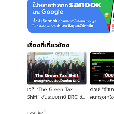
เรื่องที่เกี่ยวข้อง
เวที “The Green Tax
ด่วน! "ชัชช
Shift” ดันระบบภาษี DRC ขับ
คนกรุงเทใจทิ
เคลื่อนเศรษฐกิจหมุนเวียน
ขยับนั่งเก้าอ
ไทย
สมัย
การเมือง