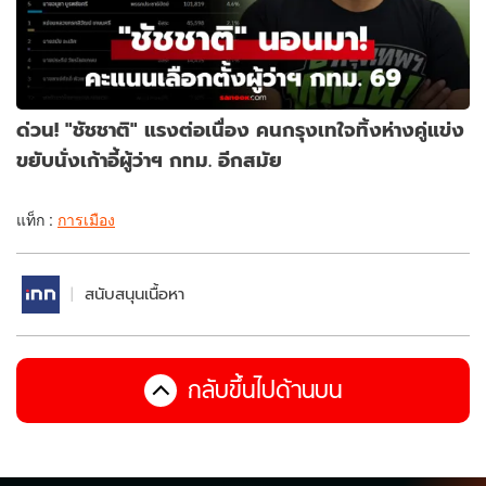
ด่วน! "ชัชชาติ" แรงต่อเนื่อง คนกรุงเทใจทิ้งห่างคู่แข่ง
ขยับนั่งเก้าอี้ผู้ว่าฯ กทม. อีกสมัย
แท็ก :
การเมือง
สนับสนุนเนื้อหา
กลับขึ้นไปด้านบน