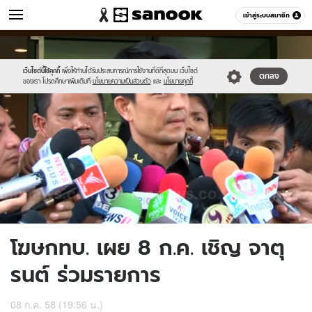
ข่าว
เข้าสู่ระบบสมาชิก
หมวดอื่นๆ
//s.isanook.com/ns/0/ud/365/1826351/630556-
Sanook
//s.isanook.com/sr/0/images/logo-
600
60
01.jpg
new-
sanook.png
เว็บไซต์นี้ใช้คุกกี้
เพื่อให้ท่านได้รับประสบการณ์การใช้งานที่ดีที่สุดบน เว็บไซต์
ตกลง
ของเรา โปรดศึกษาเพิ่มเติมที่
นโยบายความเป็นส่วนตัว
และ
นโยบายคุกกี้
โฆษกทบ. เผย 8 ก.ค. เชิญ จาตุ
รนต์ ร่วมรายการ
08 ก.ค. 58 (19:56 น.)