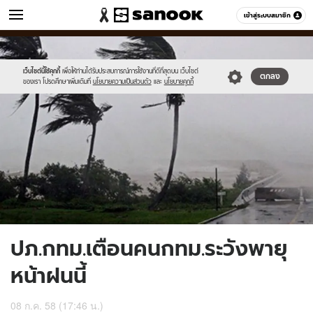
ข่าว
เข้าสู่ระบบสมาชิก
หมวดอื่นๆ
//s.isanook.com/ns/0/ud/365/1826307/630521-
Sanook
//s.isanook.com/sr/0/images/logo-
600
60
01.jpg
new-
sanook.png
เว็บไซต์นี้ใช้คุกกี้
เพื่อให้ท่านได้รับประสบการณ์การใช้งานที่ดีที่สุดบน เว็บไซต์
ตกลง
ของเรา โปรดศึกษาเพิ่มเติมที่
นโยบายความเป็นส่วนตัว
และ
นโยบายคุกกี้
ปภ.กทม.เตือนคนกทม.ระวังพายุ
หน้าฝนนี้
08 ก.ค. 58 (17:46 น.)