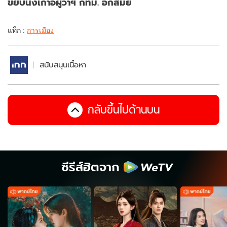
ขยับนั่งเก้าอี้ผู้ว่าฯ กทม. อีกสมัย
แท็ก :
การเมือง
สนับสนุนเนื้อหา
กลับขึ้นไปด้านบน
ซีรีส์ฮิตจาก