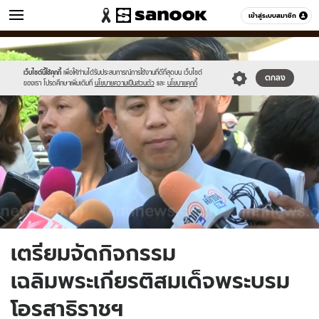
ข่าว
เข้าสู่ระบบสมาชิก
หมวดอื่นๆ
//s.isanook.com/ns/0/ud/365/1825683/630273-
Sanook
//s.isanook.com/sr/0/images/logo-
600
60
01.jpg
new-
sanook.png
เว็บไซต์นี้ใช้คุกกี้
เพื่อให้ท่านได้รับประสบการณ์การใช้งานที่ดีที่สุดบน เว็บไซต์
ตกลง
ของเรา โปรดศึกษาเพิ่มเติมที่
นโยบายความเป็นส่วนตัว
และ
นโยบายคุกกี้
เตรียมจัดกิจกรรม
เฉลิมพระเกียรติสมเด็จพระบรม
โอรสาธิราชฯ