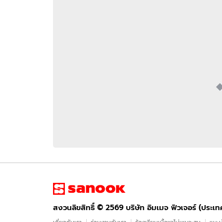
อัปเดตจีน
เช็กข่าวชัวร์
ติดตามสนุกโซเชี
ดาวน์โหลดสนุกแอปฟรี
สงวนลิขสิทธิ์ ©
2569
บริษัท อิมเมจ ฟิวเจอร์ (ประเทศไทย) จำกัด
สงวนลิขสิทธิ์ ©
2569
บริษัท อิมเมจ ฟิวเจอร์ (ประเ