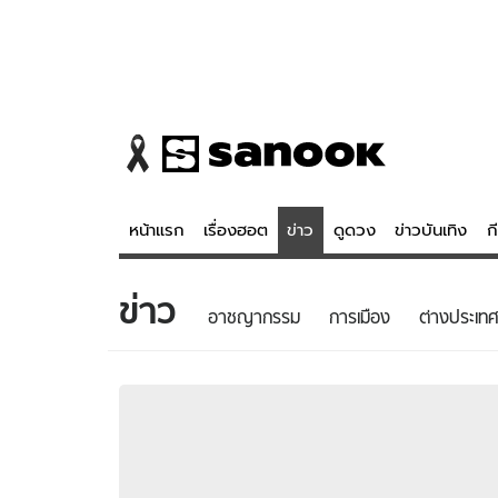
หน้าแรก
เรื่องฮอต
ข่าว
ดูดวง
ข่าวบันเทิง
ก
ข่าว
ข่าว
ดูดวง - 
อาชญากรรม
การเมือง
ต่างประเทศ
เรื่องฮอต
ดูดวง
ข่าว
หวยไทย
ข่าวบันเทิง
สถิติหวยไท
ข่าวกีฬา
หวยลาว
ข่าวเศรษฐกิจ