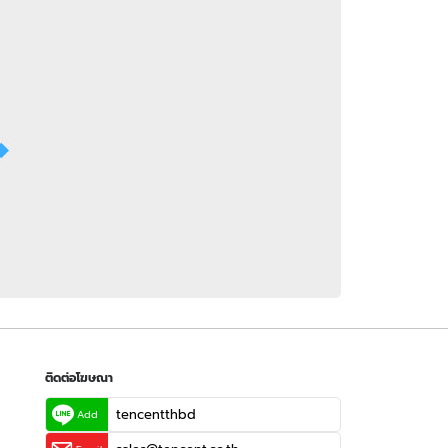
 WeTV
ติดต่อโฆษณา
tencentthbd
sales@tencent.co.th
รา
ร้องเรียนเนื้อหาไม่เหมาะสม
แนะนำติชม แจ้งปัญหาการใช้งาน
ติดต่อโฆษณา
tencentthbd
Add