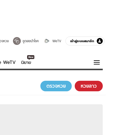
เข้าสู่ระบบสมาชิก
วจหวย
ขูดเลขนำโชค
WeTV
ve WeTV
นิยาย
รบรส
ความรู้รอบตัว
ตรวจหวย
หวยลาว
ฮาวทู
กูรู-รอบรู้