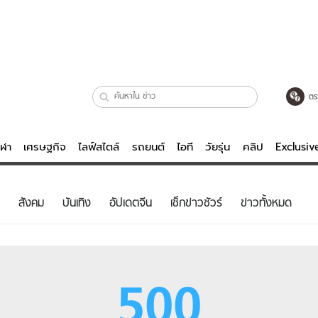
ตร
ีฬา
เศรษฐกิจ
ไลฟ์สไตล์
รถยนต์
ไอที
วัยรุ่น
คลิป
Exclusi
ตรวจหวย
ไลฟ์สไตล์
บันเทิงค
สังคม
บันเทิง
อัปเดตจีน
เช็กข่าวชัวร์
ข่าวทั้งหมด
ผู้หญิง
หนัง-ละคร
ผู้ชาย
เพลง
ย
วัยรุ่น
เกมส์
500
ไอที
คลิป
รถยนต์
พอดแคสต์