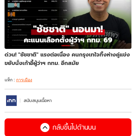
ด่วน! "ชัชชาติ" แรงต่อเนื่อง คนกรุงเทใจทิ้งห่างคู่แข่ง
ขยับนั่งเก้าอี้ผู้ว่าฯ กทม. อีกสมัย
แท็ก :
การเมือง
สนับสนุนเนื้อหา
กลับขึ้นไปด้านบน