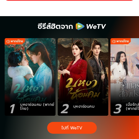
ซีรีส์ฮิตจาก
1
2
3
บุหงาซ่อนคม (พากย์
เมื่อรั
บุหงาซ่อนคม
ไทย)
(พากย์
ไปที่ WeTV