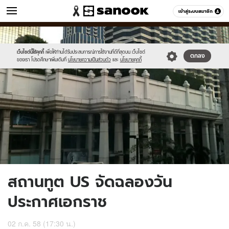
ข่าว
เข้าสู่ระบบสมาชิก
หมวดอื่นๆ
//s.isanook.com/ns/0/ud/364/1822754/629063-
Sanook
//s.isanook.com/sr/0/images/logo-
600
60
01.jpg
new-
sanook.png
เว็บไซต์นี้ใช้คุกกี้
เพื่อให้ท่านได้รับประสบการณ์การใช้งานที่ดีที่สุดบน เว็บไซต์
ตกลง
ของเรา โปรดศึกษาเพิ่มเติมที่
นโยบายความเป็นส่วนตัว
และ
นโยบายคุกกี้
สถานทูต US จัดฉลองวัน
ประกาศเอกราช
02 ก.ค. 58 (17:30 น.)