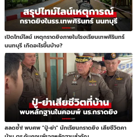
เปิดไทม์ไลน์ เหตุกราดยิงภายในโรงเรียนเทพศิรินทร์
นนทบุรี เกิดอะไรขึ้นบ้าง?
สลดซ้ำ! พบศพ "ปู่-ย่า" นักเรียนกราดยิง เสียชีวิตคา
บ้าน ตร.ค้นคอมพ์เจอหลักฐานสำคัญ