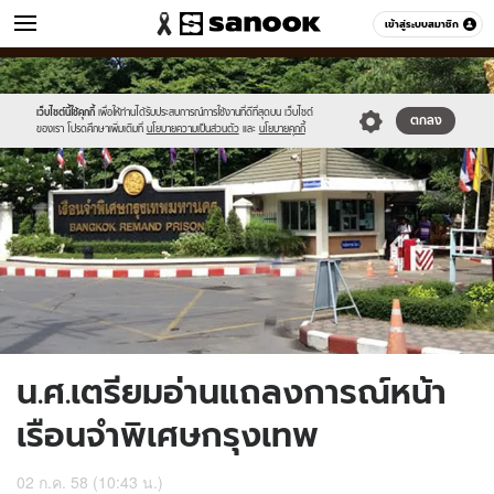
ข่าว
เข้าสู่ระบบสมาชิก
หมวดอื่นๆ
//s.isanook.com/ns/0/ud/364/1822410/628917-
Sanook
//s.isanook.com/sr/0/images/logo-
600
60
01.jpg
new-
sanook.png
เว็บไซต์นี้ใช้คุกกี้
เพื่อให้ท่านได้รับประสบการณ์การใช้งานที่ดีที่สุดบน เว็บไซต์
ตกลง
ของเรา โปรดศึกษาเพิ่มเติมที่
นโยบายความเป็นส่วนตัว
และ
นโยบายคุกกี้
น.ศ.เตรียมอ่านแถลงการณ์หน้า
เรือนจำพิเศษกรุงเทพ
02 ก.ค. 58 (10:43 น.)