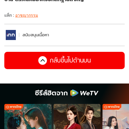
แท็ก :
อาชญากรรม
สนับสนุนเนื้อหา
กลับขึ้นไปด้านบน
ซีรีส์ฮิตจาก