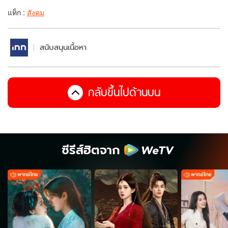
แท็ก :
สังคม
สนับสนุนเนื้อหา
กลับขึ้นไปด้านบน
ซีรีส์ฮิตจาก