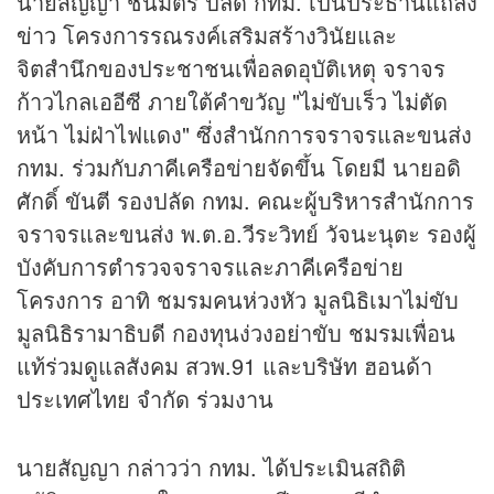
นายสัญญา ชีนิมิตร ปลัด กทม. เป็นประธานแถลง
ข่าว
โครงการรณรงค์เสริมสร้างวินัยและ
จิตสำนึกของประชาชนเพื่อลดอุบัติเหตุ จราจร
ก้าวไกลเออีซี ภายใต้คำขวัญ "ไม่ขับเร็ว ไม่ตัด
หน้า ไม่ฝ่าไฟแดง" ซึ่งสำนักการจราจรและขนส่ง
กทม. ร่วมกับภาคีเครือข่ายจัดขึ้น โดยมี นายอดิ
ศักดิ์ ขันตี รองปลัด กทม. คณะผู้บริหารสำนักการ
จราจรและขนส่ง พ.ต.อ.วีระวิทย์ วัจนะนุตะ รองผู้
บังคับการตำรวจจราจรและภาคีเครือข่าย
โครงการ อาทิ ชมรมคนห่วงหัว มูลนิธิเมาไม่ขับ
มูลนิธิรามาธิบดี กองทุนง่วงอย่าขับ ชมรมเพื่อน
แท้ร่วมดูแลสังคม สวพ.91 และบริษัท ฮอนด้า
ประเทศไทย จำกัด ร่วมงาน
นายสัญญา กล่าวว่า กทม. ได้ประเมินสถิติ