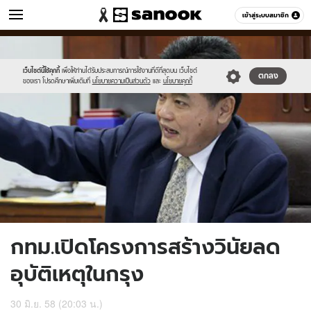
ข่าว
เข้าสู่ระบบสมาชิก
หมวดอื่นๆ
//s.isanook.com/ns/0/ud/364/1821554/628579-
Sanook
//s.isanook.com/sr/0/images/logo-
600
60
01.jpg
new-
sanook.png
เว็บไซต์นี้ใช้คุกกี้
เพื่อให้ท่านได้รับประสบการณ์การใช้งานที่ดีที่สุดบน เว็บไซต์
ตกลง
ของเรา โปรดศึกษาเพิ่มเติมที่
นโยบายความเป็นส่วนตัว
และ
นโยบายคุกกี้
กทม.เปิดโครงการสร้างวินัยลด
อุบัติเหตุในกรุง
30 มิ.ย. 58 (20:03 น.)