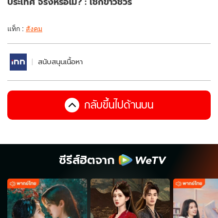
ประเทศ จริงหรือไม่? : เช็กข่าวชัวร์
แท็ก :
สังคม
สนับสนุนเนื้อหา
กลับขึ้นไปด้านบน
ซีรีส์ฮิตจาก