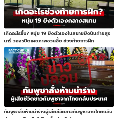
เกิดอะไรขึ้น? หนุ่ม 19 ยิงตัวเองในสนามยิงปืนค่ายสุร
นารี วงจรปิดเผยภาพชวนอึ้ง ช่วงท้ายการฝึก
กัมพูชาสั่งห้ามนำร่างผู้เสียชีวิตชาวกัมพูชาจากไทยกลับ