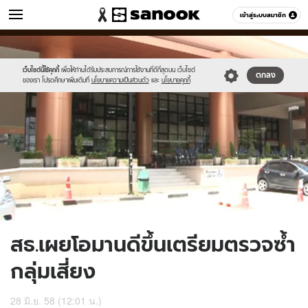
ข่าว
เข้าสู่ระบบสมาชิก
หมวดอื่นๆ
//s.isanook.com/ns/0/ud/364/1820054/627971-
Sanook
//s.isanook.com/sr/0/images/logo-
600
60
01.jpg
new-
sanook.png
เว็บไซต์นี้ใช้คุกกี้
เพื่อให้ท่านได้รับประสบการณ์การใช้งานที่ดีที่สุดบน เว็บไซต์
ตกลง
ของเรา โปรดศึกษาเพิ่มเติมที่
นโยบายความเป็นส่วนตัว
และ
นโยบายคุกกี้
สธ.เผยโอมานดีขึ้นเตรียมตรวจซ้ำ
กลุ่มเสี่ยง
28 มิ.ย. 58 (12:01 น.)