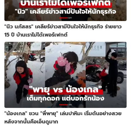
"นิว นภัสสร" เคลียร์ข่าวสามีปันใจให้นักธุรกิจ ร่ายยาว
15 ปี บ้านเราไม่ได้เพอร์เฟกต์
"น้องเกล" ชวน "พี่พายุ" เล่นปาหิมะ เริ่มต้นอย่างสวย
หลังจากนั้นคือเอ็นดูมาก