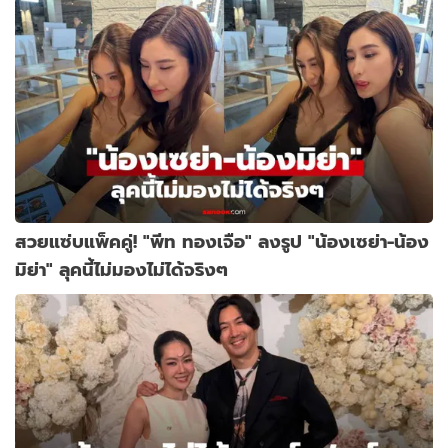
สวยแซ่บแพ็คคู่! "พีท ทองเจือ" ลงรูป "น้องเซย่า-น้อง
มิย่า" ลุคนี้ไม่มองไม่ได้จริงๆ