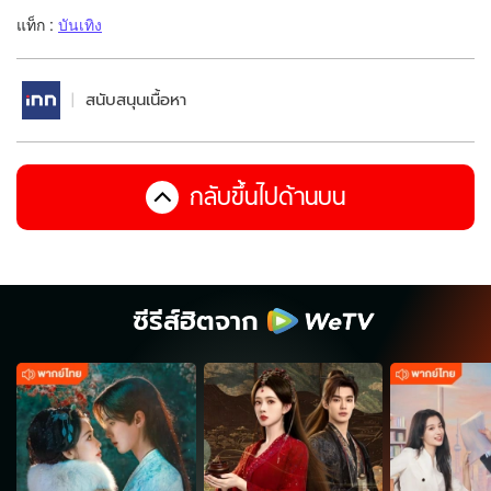
แท็ก :
บันเทิง
สนับสนุนเนื้อหา
กลับขึ้นไปด้านบน
ซีรีส์ฮิตจาก