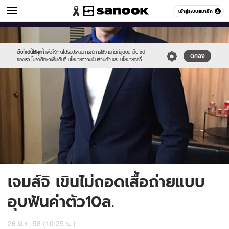
ข่าวบันเทิง
เข้าสู่ระบบสมาชิก
หมวดอื่นๆ
//s.isanook.com/ns/0/ud/363/1818991/627587-
Sanook
//s.isanook.com/sr/0/images/logo-
600
60
01.jpg
new-
sanook.png
เว็บไซต์นี้ใช้คุกกี้
เพื่อให้ท่านได้รับประสบการณ์การใช้งานที่ดีที่สุดบน เว็บไซต์
ตกลง
ของเรา โปรดศึกษาเพิ่มเติมที่
นโยบายความเป็นส่วนตัว
และ
นโยบายคุกกี้
เจมส์จิ เขินไม่ถอดเสื้อถ่ายแบบ
อุบฟันค่าตัว10ล.
26 มิ.ย. 58 (10:25 น.)