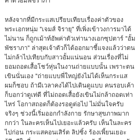
หลังจากที่มีกระแสเปรียบเทียบเรื่องค่าตัวของ
พระเอกหนุ่ม "เจมส์ จิรายุ" ที่เพิ่งเข้าวงการมาได้
ไม่นาน ก็ถูกเม้าท์อัพค่าตัวเท่านางเอกซุปตาร์ "อั้ม
พัชราภา" ล่าสุดเจ้าตัวก็ได้ออกมาชี้แจงแล้วว่าตน
ไม่กล้าไปเทียบกับสาวอั้มแน่นอน ส่วนเรื่องที่ไม่
ยอมถอดเสื้อโชว์หุ่นในงานถ่ายแบบนั้น เพราะตน
เขินนั่นเอง "ถ่ายแบบพี่ใหญ่ยังไม่ได้เห็นกระแส
ผมก็ชอบ ถ้ามีเวลาคงได้ไปเดินดูแบบ คนรอบเค้า
ก็บอกว่าดูเท่ดี ที่ไม่ถอดเสื้อยังเขินไม่กล้าถอดเท่า
ไหร่ โอกาสถอดก็ต้องรอดูต่อไป ไม่มั่นใจครับ
จริงๆ ช่วงนี้เริ่มออกกำลังกาย รักษาสุขภาพมาก
กกว่า ในละครเห็นไปเยอะแล้วครับ เห็นในละคร
ไปก่อน กระแสคอนเสิร์ต ลิปซิ้ง ร้องเพี้ยนเยอะ