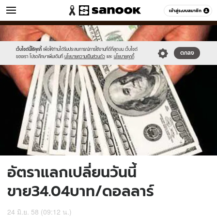
ข่าว
เข้าสู่ระบบสมาชิก
หมวดอื่นๆ
//s.isanook.com/ns/0/ud/363/1817630/627021-
Sanook
//s.isanook.com/sr/0/images/logo-
600
60
02.jpg
new-
sanook.png
เว็บไซต์นี้ใช้คุกกี้
เพื่อให้ท่านได้รับประสบการณ์การใช้งานที่ดีที่สุดบน เว็บไซต์
ตกลง
ของเรา โปรดศึกษาเพิ่มเติมที่
นโยบายความเป็นส่วนตัว
และ
นโยบายคุกกี้
อัตราแลกเปลี่ยนวันนี้
ขาย34.04บาท/ดอลลาร์
24 มิ.ย. 58 (09:12 น.)