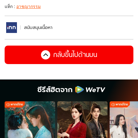
แท็ก :
อาชญากรรม
สนับสนุนเนื้อหา
กลับขึ้นไปด้านบน
ซีรีส์ฮิตจาก