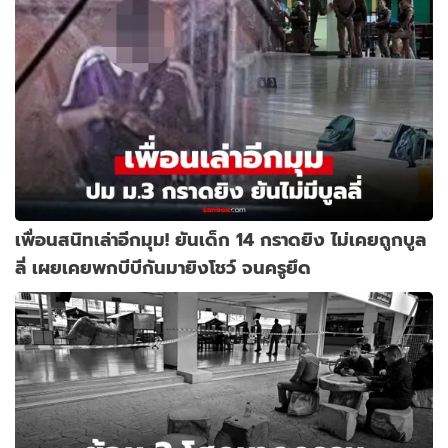
เพื่อนสนิทเล่าอีกมุม! ยันเด็ก 14 กราดยิง ไม่เคยถูกบูล
ลี่ เผยเคยพกบีบีกันมายิงโชว์ จนครูยึด