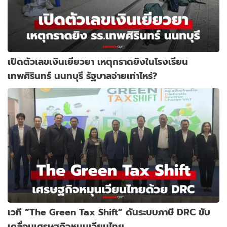
เปิดตัวเลขเงินเยียวยา เหตุกราดยิงในโรงเรียน
เทพศิรินทร์ นนทบุรี รัฐบาลจ่ายเท่าไหร่?
เวที “The Green Tax Shift” ดันระบบภาษี DRC ขับ
เคลื่อนเศรษฐกิจหมุนเวียนไทย