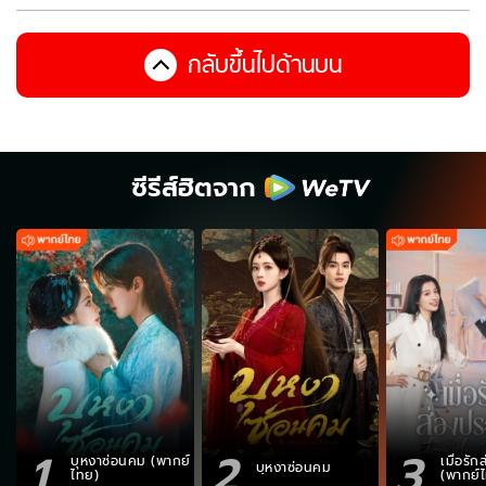
กลับขึ้นไปด้านบน
ซีรีส์ฮิตจาก
1
2
3
บุหงาซ่อนคม (พากย์
เมื่อรั
บุหงาซ่อนคม
ไทย)
(พากย์