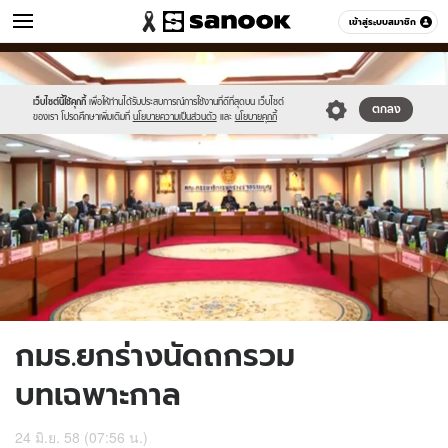
ข่าว
เข้าสู่ระบบสมาชิก
หมวดอื่นๆ
//s.isanook.com/ns/0/ud/363/1817598/627003-
Sanook
//s.isanook.com/sr/0/images/logo-
600
60
01.jpg
new-
sanook.png
เว็บไซต์นี้ใช้คุกกี้
เพื่อให้ท่านได้รับประสบการณ์การใช้งานที่ดีที่สุดบน เว็บไซต์
ตกลง
ของเรา โปรดศึกษาเพิ่มเติมที่
นโยบายความเป็นส่วนตัว
และ
นโยบายคุกกี้
กมธ.ยกร่างนัดถกรวม
บทเฉพาะกาล
24 มิ.ย. 58 (07:56 น.)