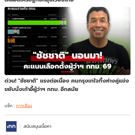
ด่วน! "ชัชชาติ" แรงต่อเนื่อง คนกรุงเทใจทิ้งห่างคู่แข่ง
ขยับนั่งเก้าอี้ผู้ว่าฯ กทม. อีกสมัย
แท็ก :
การเมือง
สนับสนุนเนื้อหา