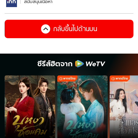
สนับสนุนเนื้อหา
กลับขึ้นไปด้านบน
ซีรีส์ฮิตจาก