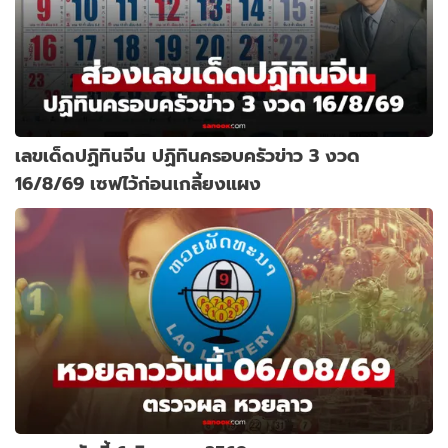
เลขเด็ดปฏิทินจีน ปฏิทินครอบครัวข่าว 3 งวด
16/8/69 เซฟไว้ก่อนเกลี้ยงแผง