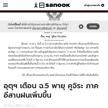
ข่าว
เข้าสู่ระบบสมาชิก
หมวดอื่นๆ
//s.isanook.com/ns/0/ud/363/1816514/626548-
Sanook
//s.isanook.com/sr/0/images/logo-
600
60
01.jpg
new-
sanook.png
เว็บไซต์นี้ใช้คุกกี้
เพื่อให้ท่านได้รับประสบการณ์การใช้งานที่ดีที่สุดบน เว็บไซต์
ตกลง
ของเรา โปรดศึกษาเพิ่มเติมที่
นโยบายความเป็นส่วนตัว
และ
นโยบายคุกกี้
อุตุฯ เตือน ฉ.5 พายุ คูจิระ ภาค
อีสานฝนเพิ่มขึ้น
22 มิ.ย. 58 (11:46 น.)