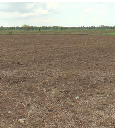
สุขภาพ
ดูทีวี
เที่ยว-กิน
WeTV
Tasteful Thailand
Exclusive
Sanook Choice
นิยาย
ยลได้ที่
ร่วมงานกับเ