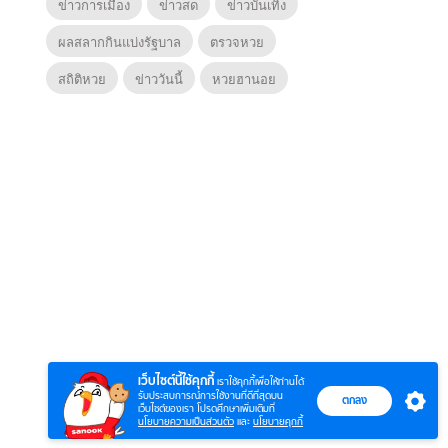
ข่าวการเมือง
ข่าวสด
ข่าวบันเทิง
ผลสลากกินแบ่งรัฐบาล
ตรวจหวย
สถิติหวย
ข่าววันนี้
หวยฮานอย
6
7
8
ตำนานจอมยุทธ์
ตำนานจอมยุทธ์
หากวิน
ร์
ภูตถังซาน
ภูตถังซาน 2
พบเธอ
r.)
(พากย์ไทย)
(พากย์ไทย)
ไทย)
เว็บไซต์นี้ใช้คุกกี้
เราใช้คุกกี้เพื่อให้ท่านได้
รับประสบการณ์การใช้งานที่ดีที่สุดบน
ตกลง
เว็บไซต์ของเรา โปรดศึกษาเพิ่มเติมที่
นโยบายความเป็นส่วนตัว
และ
นโยบายคุกกี้