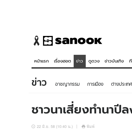
หน้าแรก
เรื่องฮอต
ข่าว
ดูดวง
ข่าวบันเทิง
ก
ข่าว
ข่าว
ดูดวง - 
อาชญากรรม
การเมือง
ต่างประเทศ
เรื่องฮอต
ดูดวง
ข่าว
หวยไทย
ชาวนาเสี่ยงทำนาปีล
ข่าวบันเทิง
สถิติหวยไท
ข่าวกีฬา
หวยลาว
22 มิ.ย. 58 (10:40 น.)
พิมพ์
ข่าวเศรษฐกิจ