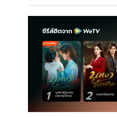
ซีรีส์ฮิตจาก
1
2
บุหงาซ่อนคม
บุหงาซ่อนคม
(พากย์ไทย)