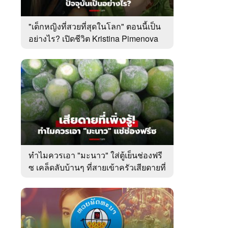
"เด็กหญิงที่สวยที่สุดในโลก" ตอนนี้เป็น
อย่างไร? เปิดชีวิต Kristina Pimenova
ในวัย 20 ปี
ทำไมควรเอา "มะนาว" ใส่ตู้เย็นช่องฟรี
ซ เคล็ดลับบ้านๆ ที่สายเข้าครัวเสียดายที่
เพิ่งรู้