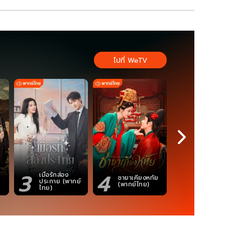
ไปที่ WeTV
3
4
5
เมื่อรักส่อง
ชายาเคียงหทัย
ซอโซ่ล่ามธี
ประกาย (พากย์
(พากย์ไทย)
(Uncut Ve
ไทย)