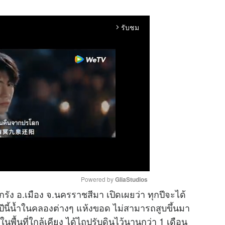
รับชม
arrow_forward_ios
Powered by 
GliaStudios
ัง อ.เมือง จ.นครราชสีมา เปิดเผยว่า ทุกปีจะได้
ปีนี้น้ำในคลองต่างๆ แห้งขอด ไม่สามารถสูบขึ้นมา
M
นพื้นที่ใกล้เคียง ได้ไถปรับดินไว้นานกว่า 1 เดือน
u