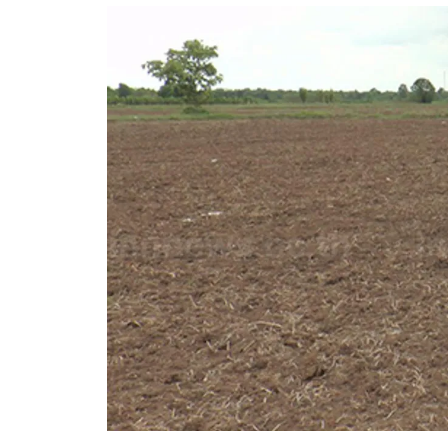
อัปเดตจีน
เช็กข่าวชัวร์
ติดตามสนุกโซเชี
ดาวน์โหลดสนุกแอปฟรี
สงวนลิขสิทธิ์ ©
2569
บริษัท อิมเมจ ฟิวเจอร์ (ประเทศไทย) จำกัด