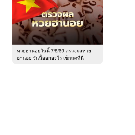
สัปดาห์
ของ
Sanook
ข่าว
 WeTV
หวยฮานอยวันนี้ 7/8/69 ตรวจผลหวย
ฮานอย วันนี้ออกอะไร เช็กสดที่นี่
ติดต่อโฆษณา
tencentthbd
sales@tencent.co.th
รา
ร้องเรียนเนื้อหาไม่เหมาะสม
แนะนำติชม แจ้งปัญหาการใช้งาน