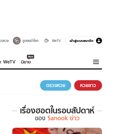
เข้าสู่ระบบสมาชิก
วจหวย
ขูดเลขนำโชค
WeTV
ve WeTV
นิยาย
รบรส
ความรู้รอบตัว
ตรวจหวย
หวยลาว
ฮาวทู
กูรู-รอบรู้
เรื่องฮอตในรอบสัปดาห์
เรื่อง
ของ
Sanook ข่าว
ฮอต
ใน
รอบ