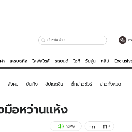
ตร
ีฬา
เศรษฐกิจ
ไลฟ์สไตล์
รถยนต์
ไอที
วัยรุ่น
คลิป
Exclusi
ตรวจหวย
ไลฟ์สไตล์
บันเทิงค
สังคม
บันเทิง
อัปเดตจีน
เช็กข่าวชัวร์
ข่าวทั้งหมด
ผู้หญิง
หนัง-ละคร
ผู้ชาย
เพลง
งมือหว่านแห้ง
ย
วัยรุ่น
เกมส์
ไอที
คลิป
ก
+
-
ก
กดฟัง
รถยนต์
พอดแคสต์