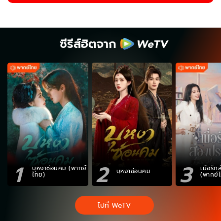
ซีรีส์ฮิตจาก
1
2
3
บุหงาซ่อนคม (พากย์
เมื่อรั
บุหงาซ่อนคม
ไทย)
(พากย์
ไปที่ WeTV