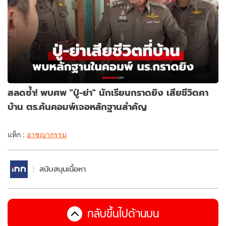
สลดซ้ำ! พบศพ "ปู่-ย่า" นักเรียนกราดยิง เสียชีวิตคา
บ้าน ตร.ค้นคอมพ์เจอหลักฐานสำคัญ
แท็ก :
อาชญากรรม
สนับสนุนเนื้อหา
กลับขึ้นไปด้านบน