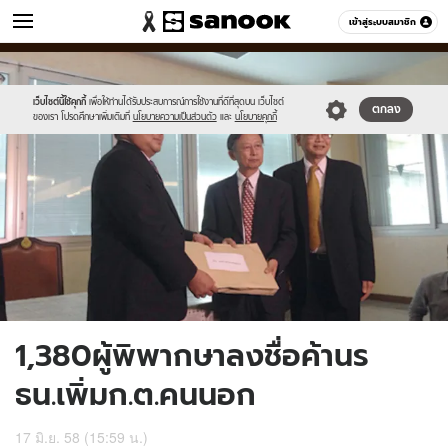
ข่าว
เข้าสู่ระบบสมาชิก
หมวดอื่นๆ
//s.isanook.com/ns/0/ud/362/1813946/625551-
Sanook
//s.isanook.com/sr/0/images/logo-
600
60
01.jpg
new-
sanook.png
เว็บไซต์นี้ใช้คุกกี้
เพื่อให้ท่านได้รับประสบการณ์การใช้งานที่ดีที่สุดบน เว็บไซต์
ตกลง
ของเรา โปรดศึกษาเพิ่มเติมที่
นโยบายความเป็นส่วนตัว
และ
นโยบายคุกกี้
1,380ผู้พิพากษาลงชื่อค้านร
ธน.เพิ่มก.ต.คนนอก
17 มิ.ย. 58 (15:59 น.)