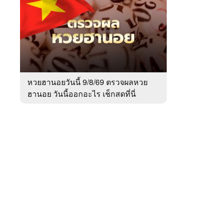
สัปดาห์
ของ
หมวด
สังคม
 WeTV
หวยฮานอยวันนี้ 9/8/69 ตรวจผลหวย
ฮานอย วันนี้ออกอะไร เช็กสดที่นี่
ติดต่อโฆษณา
tencentthbd
sales@tencent.co.th
รา
ร้องเรียนเนื้อหาไม่เหมาะสม
แนะนำติชม แจ้งปัญหาการใช้งาน