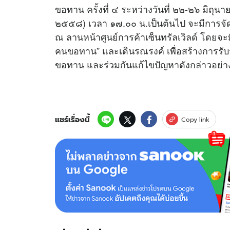
ขอทาน ครั้งที่ ๔ ระหว่างวันที่ ๒๒-๒๖ มิถุน
๒๕๕๘) เวลา ๑๗.๐๐ น.เป็นต้นไป จะมีการจัด
ณ ลานหน้าศูนย์การค้าเซ็นทรัลเวิลด์ โดยจะมี
คนขอทาน” และเดินรณรงค์ เพื่อสร้างการรั
ขอทาน และร่วมกันแก้ไขปัญหาดังกล่าวอย่างย
แชร์เรื่องนี้
Copy link