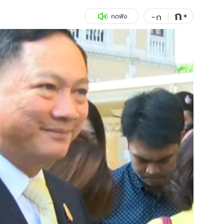
ก
สุขภาพ
+
ดูทีวี
-
ก
กดฟัง
เที่ยว-กิน
WeTV
Tasteful Thailand
Exclusive
Sanook Choice
นิยาย
ยลได้ที่
ร่วมงานกับเ