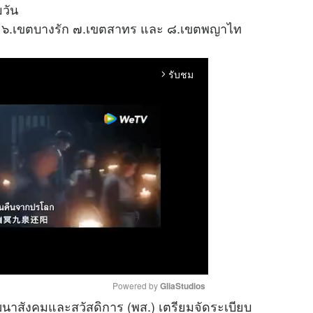
มวัน
ร ๖.เขตบางรัก ๗.เขตสาทร และ ๘.เขตพญาไท
รับชม
arrow_forward_ios
Powered by 
GliaStudios
นาสังคมและสวัสดิการ (พส.) เตรียมจัดระเบียบ