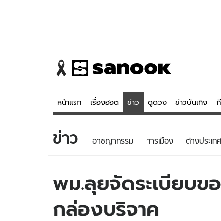
หน้าแรก
เรื่องฮอต
ข่าว
ดูดวง
ข่าวบันเทิง
ก
ข่าว
ข่าว
ดูดวง - 
อาชญากรรม
การเมือง
ต่างประเทศ
เรื่องฮอต
ดูดวง
ข่าว
หวยไทย
พม.ลุยจัดระเบียบขอท
ข่าวบันเทิง
สถิติหวยไท
กล่องบริจาค
ข่าวกีฬา
หวยลาว
ข่าวเศรษฐกิจ