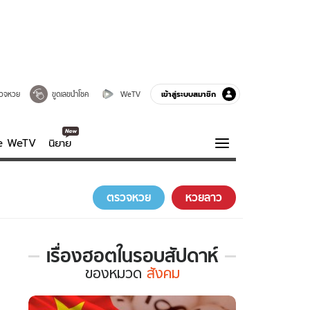
เข้าสู่ระบบสมาชิก
วจหวย
ขูดเลขนำโชค
WeTV
ve WeTV
นิยาย
รบรส
ความรู้รอบตัว
ตรวจหวย
หวยลาว
ฮาวทู
กูรู-รอบรู้
เรื่องฮอตในรอบสัปดาห์
เรื่อง
ของ
หมวด
สังคม
ฮอต
ใน
รอบ