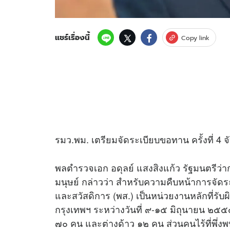
แชร์เรื่องนี้
Copy link
รมว.พม. เตรียมจัดระเบียบขอทาน ครั้งที่ 4 จ
พลตำรวจเอก อดุลย์ แสงสิงแก้ว รัฐมนตรี
มนุษย์ กล่าวว่า สำหรับความคืบหน้าการจัด
และสวัสดิการ (พส.) เป็นหน่วยงานหลักที่รับผ
กรุงเทพฯ ระหว่างวันที่ ๙-๑๕ มิถุนายน ๒๕
๗๐ คน และต่างด้าว ๑๒ คน ส่วนคนไร้ที่พึ่งพบ