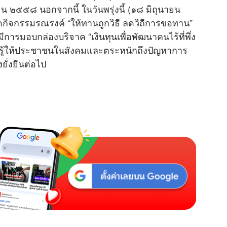
ายน ๒๕๕๘ นอกจากนี้ ในวันพรุ่งนี้ (๑๘ มิถุนายน
M
กิจกรรมรณรงค์ “ให้ทานถูกวิธี ลดวิถีการขอทาน”
u
การมอบกล่องบริจาค “เงินทุนเพื่อพัฒนาคนไร้ที่พึ่ง
t
บรู้ให้ประชาชนในสังคมและตระหนักถึงปัญหาการ
e
ั่งยืนต่อไป