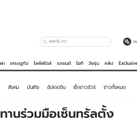
ตร
ีฬา
เศรษฐกิจ
ไลฟ์สไตล์
รถยนต์
ไอที
วัยรุ่น
คลิป
Exclusi
ตรวจหวย
ไลฟ์สไตล์
บันเทิงค
สังคม
บันเทิง
อัปเดตจีน
เช็กข่าวชัวร์
ข่าวทั้งหมด
ผู้หญิง
หนัง-ละคร
ผู้ชาย
เพลง
านร่วมมือเซ็นทรัลตั้ง
ย
วัยรุ่น
เกมส์
ไอที
คลิป
รถยนต์
พอดแคสต์