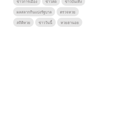
ข่าวการเมือง
ข่าวสด
ข่าวบันเทิง
ผลสลากกินแบ่งรัฐบาล
ตรวจหวย
สถิติหวย
ข่าววันนี้
หวยฮานอย