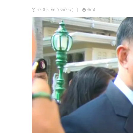
อัปเดตจีน
17 มิ.ย. 58 (16:07 น.)
พิมพ์
เช็กข่าวชัวร์
ติดตามสนุกโซเชี
ดาวน์โหลดสนุกแอปฟรี
สงวนลิขสิทธิ์ ©
2569
บริษัท อิมเมจ ฟิวเจอร์ (ประเทศไทย) จำกัด