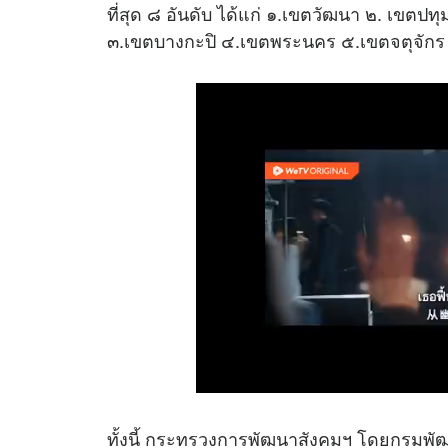
ที่สุด ๘ อันดับ ได้แก่ ๑.เขตวัฒนา ๒. เขตปทุ
๓.เขตบางกะปิ ๔.เขตพระนคร ๕.เขตจตุจัก
ทั้งนี้ กระทรวงการพัฒนาสังคมฯ โดยกรมพัฒ