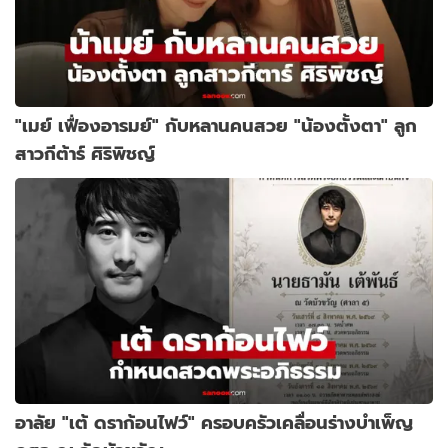
"เมย์ เฟื่องอารมย์" กับหลานคนสวย "น้องตั้งตา" ลูก
สาวกีต้าร์ ศิริพิชญ์
อาลัย "เต้ ดราก้อนไฟว์" ครอบครัวเคลื่อนร่างบำเพ็ญ