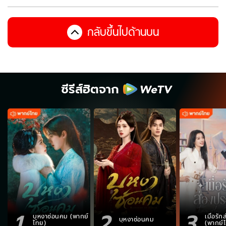
กลับขึ้นไปด้านบน
ซีรีส์ฮิตจาก
1
2
3
บุหงาซ่อนคม (พากย์
เมื่อรั
บุหงาซ่อนคม
ไทย)
(พากย์