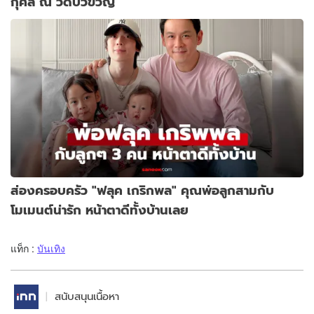
กุศล ณ วัดบัวขวัญ
ส่องครอบครัว "ฟลุค เกริกพล" คุณพ่อลูกสามกับ
โมเมนต์น่ารัก หน้าตาดีทั้งบ้านเลย
แท็ก :
บันเทิง
สนับสนุนเนื้อหา