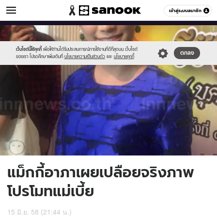
ข่าวบันเทิง
เข้าสู่ระบบสมาชิก
หมวดอื่นๆ
//s.isanook.com/ns/0/ud/362/1812934/625115-
Sanook
//s.isanook.com/sr/0/images/logo-
600
60
01.jpg
new-
sanook.png
เว็บไซต์นี้ใช้คุกกี้
เพื่อให้ท่านได้รับประสบการณ์การใช้งานที่ดีที่สุดบน เว็บไซต์
ตกลง
ของเรา โปรดศึกษาเพิ่มเติมที่
นโยบายความเป็นส่วนตัว
และ
นโยบายคุกกี้
แม็กกี้อาภาเผยเปลือยจริงภาพ
โปรโมทแม่เบี้ย
15 มิ.ย. 58 (21:44 น.)