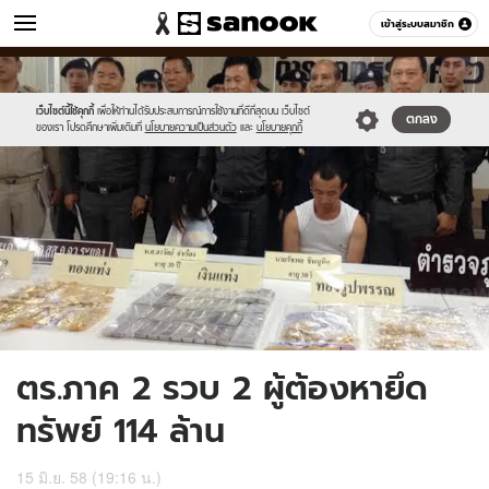
ข่าว
เข้าสู่ระบบสมาชิก
หมวดอื่นๆ
//s.isanook.com/ns/0/ud/362/1812818/625076-
Sanook
//s.isanook.com/sr/0/images/logo-
600
60
01.jpg
new-
sanook.png
เว็บไซต์นี้ใช้คุกกี้
เพื่อให้ท่านได้รับประสบการณ์การใช้งานที่ดีที่สุดบน เว็บไซต์
ตกลง
ของเรา โปรดศึกษาเพิ่มเติมที่
นโยบายความเป็นส่วนตัว
และ
นโยบายคุกกี้
ตร.ภาค 2 รวบ 2 ผู้ต้องหายึด
ทรัพย์ 114 ล้าน
15 มิ.ย. 58 (19:16 น.)