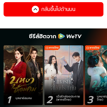
กลับขึ้นไปด้านบน
ซีรีส์ฮิตจาก
1
2
3
เมื่อรักส่องประกาย
บุหงาซ
บุหงาซ่อนคม
(พากย์ไทย)
ไทย)