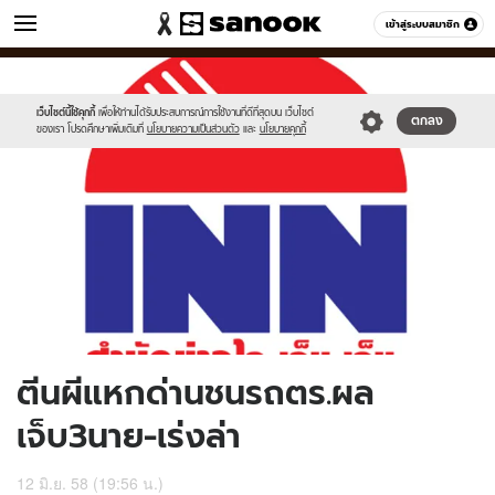
ข่าว
เข้าสู่ระบบสมาชิก
หมวดอื่นๆ
//s.isanook.com/ns/0/ud/362/1811542/624573-
Sanook
//s.isanook.com/sr/0/images/logo-
600
60
01.jpg
new-
sanook.png
เว็บไซต์นี้ใช้คุกกี้
เพื่อให้ท่านได้รับประสบการณ์การใช้งานที่ดีที่สุดบน เว็บไซต์
ตกลง
ของเรา โปรดศึกษาเพิ่มเติมที่
นโยบายความเป็นส่วนตัว
และ
นโยบายคุกกี้
ตีนผีแหกด่านชนรถตร.ผล
เจ็บ3นาย-เร่งล่า
12 มิ.ย. 58 (19:56 น.)