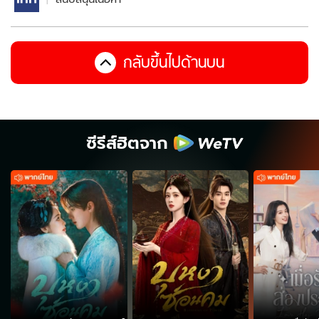
กลับขึ้นไปด้านบน
ซีรีส์ฮิตจาก