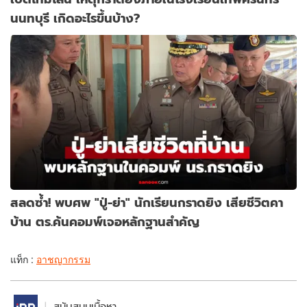
นนทบุรี เกิดอะไรขึ้นบ้าง?
สลดซ้ำ! พบศพ "ปู่-ย่า" นักเรียนกราดยิง เสียชีวิตคา
บ้าน ตร.ค้นคอมพ์เจอหลักฐานสำคัญ
แท็ก :
อาชญากรรม
สนับสนุนเนื้อหา