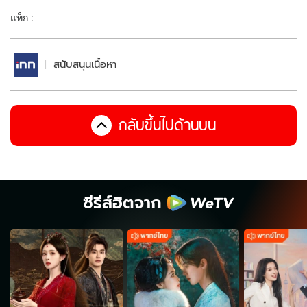
แท็ก :
สนับสนุนเนื้อหา
กลับขึ้นไปด้านบน
ซีรีส์ฮิตจาก