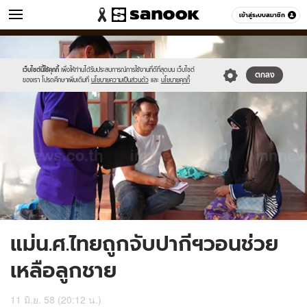
ข่าว
เข้าสู่ระบบสมาชิก
หมวดอื่นๆ
//s.isanook.com/ns/0/ud/362/1810958/624326-
Sanook
//s.isanook.com/sr/0/images/logo-
600
60
01.jpg
new-
sanook.png
เว็บไซต์นี้ใช้คุกกี้
เพื่อให้ท่านได้รับประสบการณ์การใช้งานที่ดีที่สุดบน เว็บไซต์
ตกลง
ของเรา โปรดศึกษาเพิ่มเติมที่
นโยบายความเป็นส่วนตัว
และ
นโยบายคุกกี้
แม่น.ศ.ไทยถูกจับปากีฯวอนช่วย
เหลือลูกชาย
11 มิ.ย. 58 (20:12 น.)