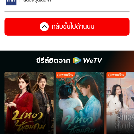
สนับสนุนเนื้อหา
กลับขึ้นไปด้านบน
ซีรีส์ฮิตจาก