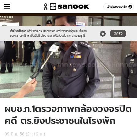
ข่าว
เข้าสู่ระบบสมาชิก
หมวดอื่นๆ
//s.isanook.com/ns/0/ud/361/1809682/623808-
Sanook
//s.isanook.com/sr/0/images/logo-
600
60
01.jpg
new-
sanook.png
เว็บไซต์นี้ใช้คุกกี้
เพื่อให้ท่านได้รับประสบการณ์การใช้งานที่ดีที่สุดบน เว็บไซต์
ตกลง
ของเรา โปรดศึกษาเพิ่มเติมที่
นโยบายความเป็นส่วนตัว
และ
นโยบายคุกกี้
ผบช.ภ.1ตรวจภาพกล้องวงจรปิด
คดี ตร.ยิงประชาชนในโรงพัก
09 มิ.ย. 58 (21:16 น.)