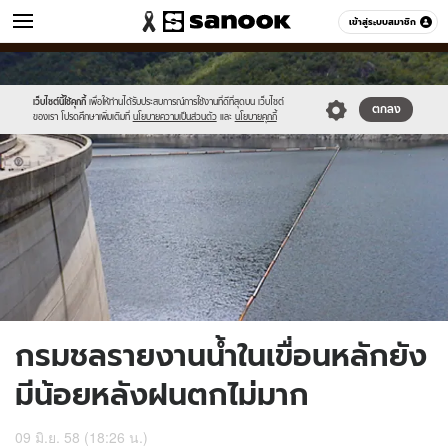
ข่าว
เข้าสู่ระบบสมาชิก
หมวดอื่นๆ
//s.isanook.com/ns/0/ud/361/1809610/623784-
Sanook
//s.isanook.com/sr/0/images/logo-
600
60
01.jpg
new-
sanook.png
เว็บไซต์นี้ใช้คุกกี้
เพื่อให้ท่านได้รับประสบการณ์การใช้งานที่ดีที่สุดบน เว็บไซต์
ตกลง
ของเรา โปรดศึกษาเพิ่มเติมที่
นโยบายความเป็นส่วนตัว
และ
นโยบายคุกกี้
กรมชลรายงานน้ำในเขื่อนหลักยัง
มีน้อยหลังฝนตกไม่มาก
09 มิ.ย. 58 (18:26 น.)