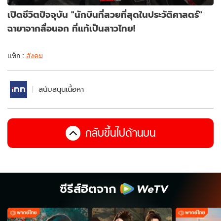
เปิดชีวิตปัจจุบัน "นักบินที่สวยที่สุดในประวัติศาสตร์"
ฉายาจากสื่อนอก ที่แท้เป็นสาวไทย!
แท็ก :
สังคม
สนับสนุนเนื้อหา
กลับขึ้นไปด้านบน
ซีรีส์ฮิตจาก