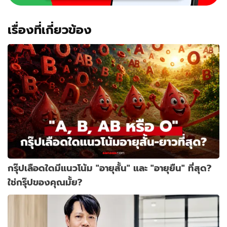
เรื่องที่เกี่ยวข้อง
กรุ๊ปเลือดใดมีแนวโน้ม "อายุสั้น" และ "อายุยืน" ที่สุด?
ใช่กรุ๊ปของคุณมั้ย?