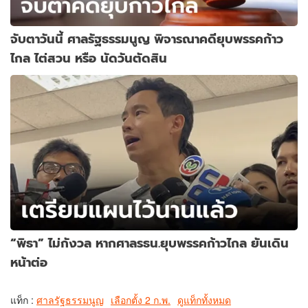
จับตาวันนี้ ศาลรัฐธรรมนูญ พิจารณาคดียุบพรรคก้าว
ไกล ไต่สวน หรือ นัดวันตัดสิน
“พิธา” ไม่กังวล หากศาลรธน.ยุบพรรคก้าวไกล ยันเดิน
หน้าต่อ
แท็ก :
ศาลรัฐธรรมนูญ
เลือกตั้ง 2 ก.พ.
ดูแท็กทั้งหมด