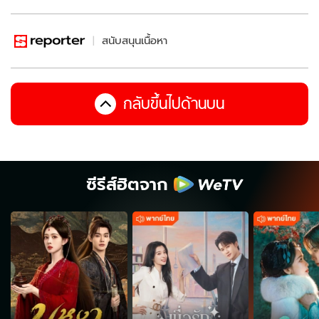
สนับสนุนเนื้อหา
กลับขึ้นไปด้านบน
ซีรีส์ฮิตจาก