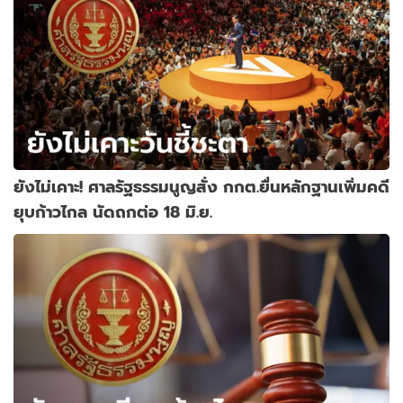
ยังไม่เคาะ! ศาลรัฐธรรมนูญสั่ง กกต.ยื่นหลักฐานเพิ่มคดี
ยุบก้าวไกล นัดถกต่อ 18 มิ.ย.