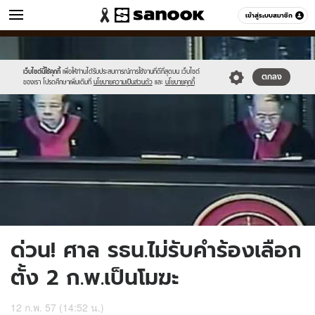
ข่าว
เข้าสู่ระบบสมาชิก
หมวดอื่นๆ
//s.isanook.com/ns/0/ud/292/1461698/3-
Sanook
//s.isanook.com/sr/0/images/logo-
600
60
-
new-
-
sanook.png
เว็บไซต์นี้ใช้คุกกี้
เพื่อให้ท่านได้รับประสบการณ์การใช้งานที่ดีที่สุดบน เว็บไซต์
ตกลง
ของเรา โปรดศึกษาเพิ่มเติมที่
นโยบายความเป็นส่วนตัว
และ
นโยบายคุกกี้
copy.jpg
ด่วน! ศาล รธน.ไม่รับคำร้องเลือก
ตั้ง 2 ก.พ.เป็นโมฆะ
12 ก.พ. 57 (14:52 น.)