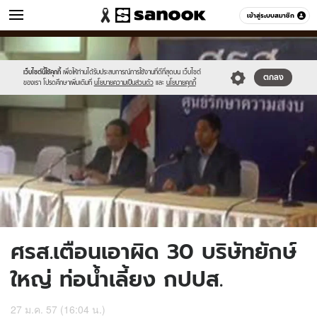
ข่าว
เข้าสู่ระบบสมาชิก
หมวดอื่นๆ
//s.isanook.com/ns/0/ud/286/1430879/3-
Sanook
//s.isanook.com/sr/0/images/logo-
600
60
-
new-
-
sanook.png
เว็บไซต์นี้ใช้คุกกี้
เพื่อให้ท่านได้รับประสบการณ์การใช้งานที่ดีที่สุดบน เว็บไซต์
ตกลง
ของเรา โปรดศึกษาเพิ่มเติมที่
นโยบายความเป็นส่วนตัว
และ
นโยบายคุกกี้
copy.jpg
ศรส.เตือนเอาผิด 30 บริษัทยักษ์
ใหญ่ ท่อน้ำเลี้ยง กปปส.
27 ม.ค. 57 (16:04 น.)