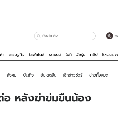
ตร
ีฬา
เศรษฐกิจ
ไลฟ์สไตล์
รถยนต์
ไอที
วัยรุ่น
คลิป
Exclusi
ตรวจหวย
ไลฟ์สไตล์
บันเทิงค
สังคม
บันเทิง
อัปเดตจีน
เช็กข่าวชัวร์
ข่าวทั้งหมด
ผู้หญิง
หนัง-ละคร
ผู้ชาย
เพลง
ุต่อ หลังฆ่าข่มขืนน้อง
ย
วัยรุ่น
เกมส์
ไอที
คลิป
รถยนต์
พอดแคสต์