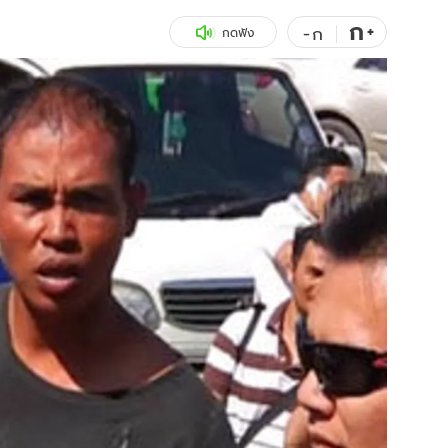
ก
สุขภาพ
+
ดูทีวี
-
ก
กดฟัง
เที่ยว-กิน
WeTV
Tasteful Thailand
Exclusive
Sanook Choice
นิยาย
ยลได้ที่
ร่วมงานกับเ