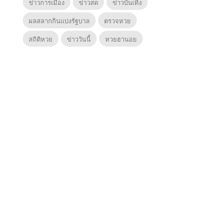
ข่าวการเมือง
ข่าวสด
ข่าวบันเทิง
ผลสลากกินแบ่งรัฐบาล
ตรวจหวย
สถิติหวย
ข่าววันนี้
หวยฮานอย