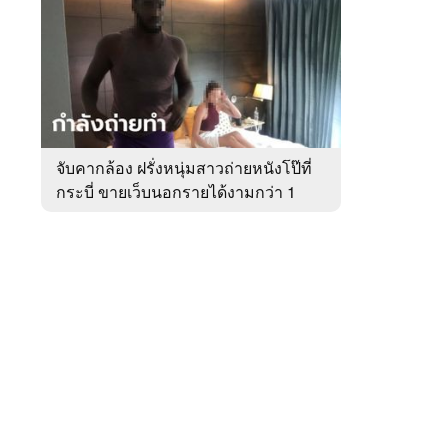
สัปดาห์
ของ
หมวด
อาชญากรรม
 WeTV
จับคากล้อง ฝรั่งหนุ่มสาวถ่ายหนังโป๊ที่
กระบี่ ขายเว็บนอกรายได้งามกว่า 1
ติดต่อโฆษณา
ล้าน
tencentthbd
sales@tencent.co.th
รา
ร้องเรียนเนื้อหาไม่เหมาะสม
แนะนำติชม แจ้งปัญหาการใช้งาน