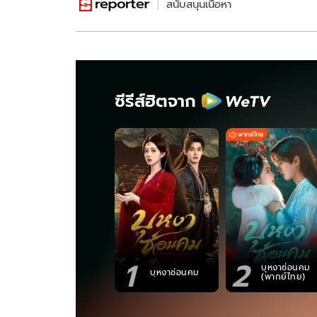
สนับสนุนเนื้อหา
ซีรีส์ฮิตจาก
1
2
บุหงาซ่อนคม
บุหงาซ่อนคม
(พากย์ไทย)