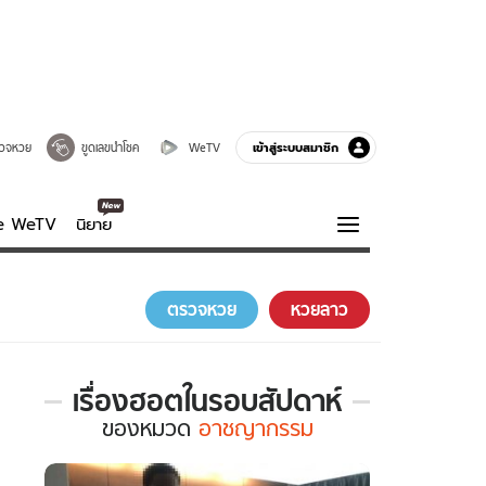
เข้าสู่ระบบสมาชิก
วจหวย
ขูดเลขนำโชค
WeTV
ve WeTV
นิยาย
รบรส
ความรู้รอบตัว
ตรวจหวย
หวยลาว
ฮาวทู
กูรู-รอบรู้
เรื่องฮอตในรอบสัปดาห์
เรื่อง
ของ
หมวด
อาชญากรรม
ฮอต
ใน
รอบ