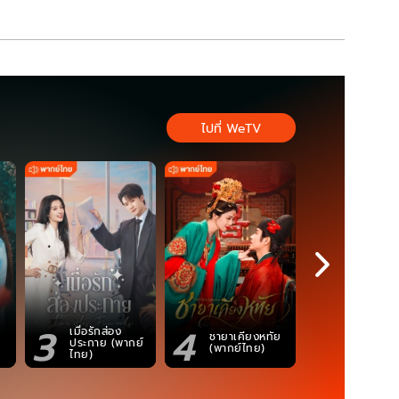
ไปที่ WeTV
3
4
5
เมื่อรักส่อง
ตำนานจอม
ชายาเคียงหทัย
ประกาย (พากย์
ภูตถังซาน
(พากย์ไทย)
ไทย)
(พากย์ไท