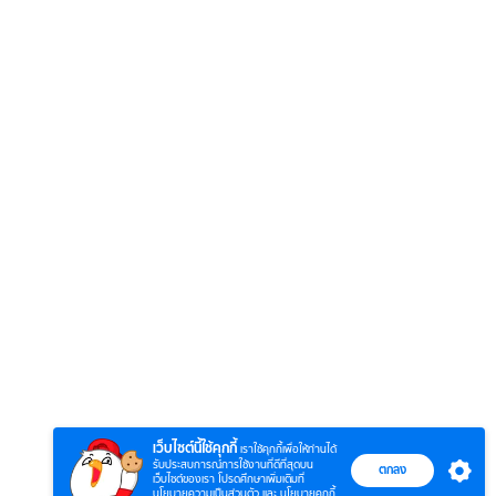
6
7
8
ยุทธ์
หากวินาทีนั้นไม่
หากวินาทีนั้นไม่
โลกอั
พบเธอ (พากย์
พบเธอ
แบบ (
ย)
ไทย)
เว็บไซต์นี้ใช้คุกกี้
เราใช้คุกกี้เพื่อให้ท่านได้
รับประสบการณ์การใช้งานที่ดีที่สุดบน
ตกลง
เว็บไซต์ของเรา โปรดศึกษาเพิ่มเติมที่
นโยบายความเป็นส่วนตัว
และ
นโยบายคุกกี้