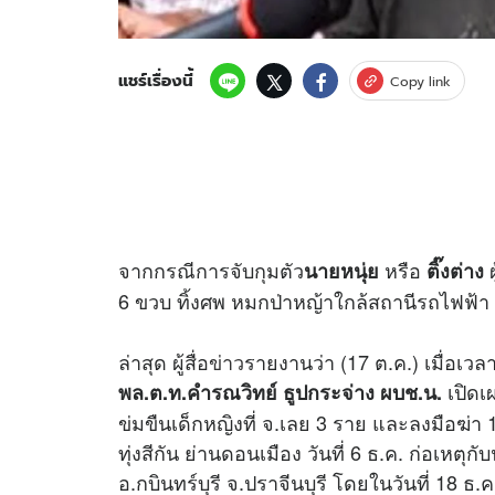
แชร์เรื่องนี้
Copy link
จากกรณีการจับกุมตัว
หรือ
ผ
นายหนุ่ย
ติ๊งต่าง
6 ขวบ ทิ้งศพ หมกป่าหญ้าใกล้สถานีรถไฟฟ้า แบ
ล่าสุด ผู้สื่อ
ข่าว
รายงานว่า (17 ต.ค.) เมื่อเ
เปิดเผ
พล.ต.ท.คำรณวิทย์ ธูปกระจ่าง ผบช.น.
ข่มขืนเด็กหญิงที่ จ.เลย 3 ราย และลงมือฆ่า 1
ทุ่งสีกัน ย่านดอนเมือง วันที่ 6 ธ.ค. ก่อเหตุกับ
อ.กบินทร์บุรี จ.ปราจีนบุรี โดยในวันที่ 18