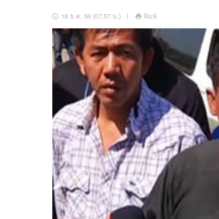
อัปเดตจีน
18 ธ.ค. 56 (07:57 น.)
พิมพ์
เช็กข่าวชัวร์
ติดตามสนุกโซเชี
ดาวน์โหลดสนุกแอปฟรี
สงวนลิขสิทธิ์ ©
2569
บริษัท อิมเมจ ฟิวเจอร์ (ประเทศไทย) จำกัด