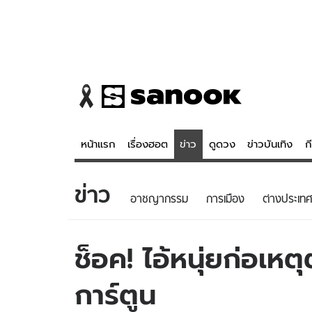
หน้าแรก
เรื่องฮอต
ข่าว
ดูดวง
ข่าวบันเทิง
ก
ข่าว
ข่าว
ดูดวง - 
อาชญากรรม
การเมือง
ต่างประเทศ
เรื่องฮอต
ดูดวง
ข่าว
หวยไทย
ช็อค! ไอ้หนุ่ยก่อเหต
ข่าวบันเทิง
สถิติหวยไท
การ์ตูน
ข่าวกีฬา
หวยลาว
ข่าวเศรษฐกิจ