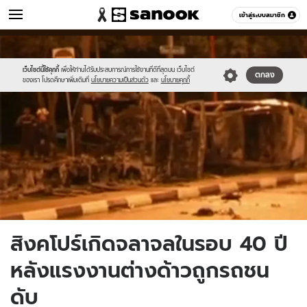
ข่าว
เข้าสู่ระบบสมาชิก
หมวดอื่นๆ
//s.isanook.com/ns/0/ud/270/1353364/wdss.jpg
Sanook
//s.isanook.com/sr/0/images/logo-
600
60
new-
sanook.png
เว็บไซต์นี้ใช้คุกกี้
เพื่อให้ท่านได้รับประสบการณ์การใช้งานที่ดีที่สุดบน เว็บไซต์
ตกลง
ของเรา โปรดศึกษาเพิ่มเติมที่
นโยบายความเป็นส่วนตัว
และ
นโยบายคุกกี้
สิงคโปร์เกิดจลาจลในรอบ 40 ปี
หลังแรงงานต่างด้าวถูกรถชน
ดับ