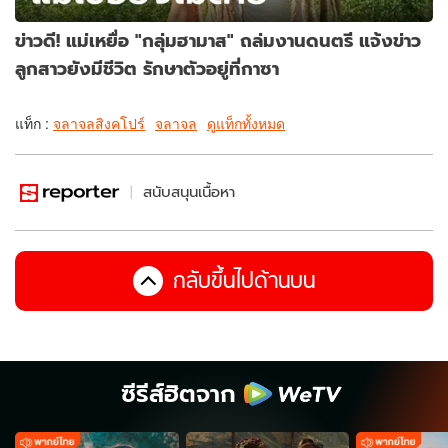
ข่าวดี! แม่เหยื่อ "กลุ่มฮามาส" ถล่มงานดนตรี แจ้งข่าว
ลูกสาวยังมีชีวิต รักษาตัวอยู่ที่กาซา
แท็ก :
จลาจลสิงคโปร์
จลาจล
ดูแท็กทั้งหมด
สนับสนุนเนื้อหา
กลับขึ้นไปด้านบน
ซีรีส์ฮิตจาก