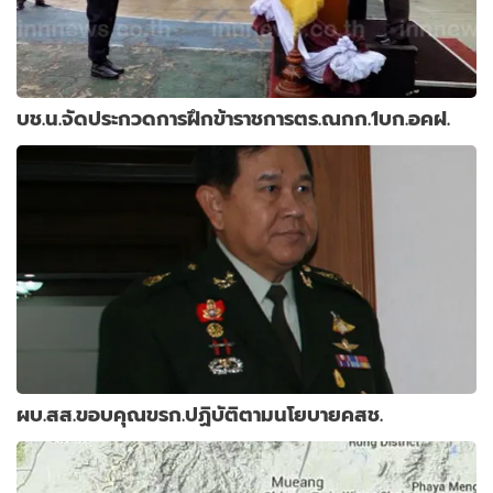
บช.น.จัดประกวดการฝึกข้าราชการตร.ณกก.1บก.อคฝ.
ผบ.สส.ขอบคุณขรก.ปฏิบัติตามนโยบายคสช.