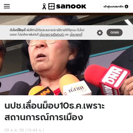
ข่าว
เข้าสู่ระบบสมาชิก
หมวดอื่นๆ
//s.isanook.com/ns/0/ud/270/1353293/500575-
Sanook
//s.isanook.com/sr/0/images/logo-
600
60
01.jpg
new-
sanook.png
เว็บไซต์นี้ใช้คุกกี้
เพื่อให้ท่านได้รับประสบการณ์การใช้งานที่ดีที่สุดบน เว็บไซต์
ตกลง
ของเรา โปรดศึกษาเพิ่มเติมที่
นโยบายความเป็นส่วนตัว
และ
นโยบายคุกกี้
นปช.เลื่อนม็อบ10ธ.ค.เพราะ
สถานการณ์การเมือง
09 ธ.ค. 56 (16:44 น.)