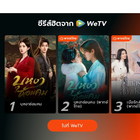
ซีรีส์ฮิตจาก
1
2
3
บุหงาซ่อนคม (พากย์
เมื่อรั
บุหงาซ่อนคม
ไทย)
(พากย์
ไปที่ WeTV