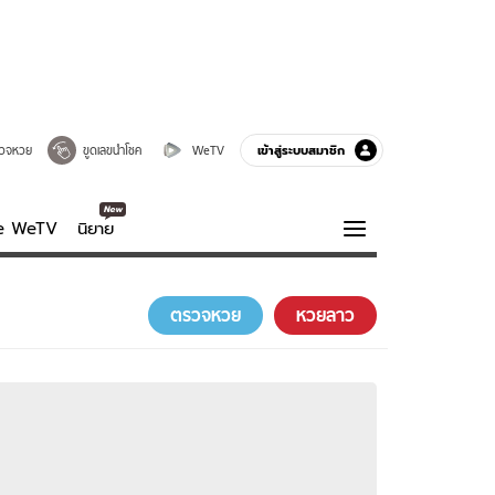
เข้าสู่ระบบสมาชิก
วจหวย
ขูดเลขนำโชค
WeTV
ve WeTV
นิยาย
รบรส
ความรู้รอบตัว
ตรวจหวย
หวยลาว
ฮาวทู
กูรู-รอบรู้