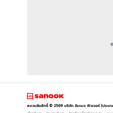
อัปเดตจีน
เช็กข่าวชัวร์
ติดตามสนุกโซเชี
ดาวน์โหลดสนุกแอปฟรี
สงวนลิขสิทธิ์ ©
2569
บริษัท อิมเมจ ฟิวเจอร์ (ประเทศไทย) จำกัด
สงวนลิขสิทธิ์ ©
2569
บริษัท อิมเมจ ฟิวเจอร์ (ประเ