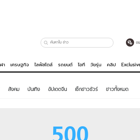
ตร
ีฬา
เศรษฐกิจ
ไลฟ์สไตล์
รถยนต์
ไอที
วัยรุ่น
คลิป
Exclusi
ตรวจหวย
ไลฟ์สไตล์
บันเทิงค
สังคม
บันเทิง
อัปเดตจีน
เช็กข่าวชัวร์
ข่าวทั้งหมด
ผู้หญิง
หนัง-ละคร
ผู้ชาย
เพลง
ย
วัยรุ่น
เกมส์
500
ไอที
คลิป
รถยนต์
พอดแคสต์