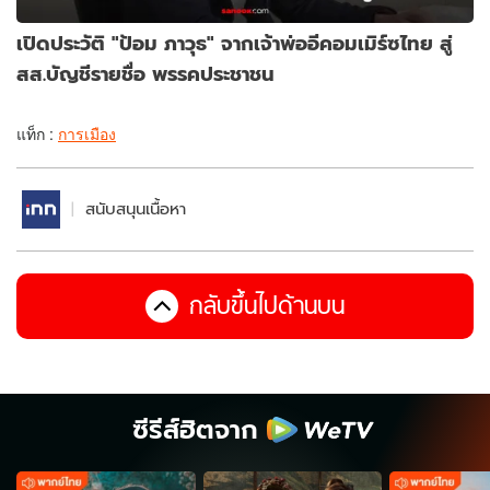
เปิดประวัติ "ป้อม ภาวุธ" จากเจ้าพ่ออีคอมเมิร์ซไทย สู่
สส.บัญชีรายชื่อ พรรคประชาชน
แท็ก :
การเมือง
สนับสนุนเนื้อหา
กลับขึ้นไปด้านบน
ซีรีส์ฮิตจาก