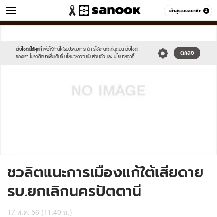
ข่าว
เข้าสู่ระบบสมาชิก
หมวดอื่นๆ
//s.isanook.com/sh/0/di/no-
Sanook
//s.isanook.com/sr/0/images/logo-
600
60
thumbnail-
new-
image.jpg
sanook.png
เว็บไซต์นี้ใช้คุกกี้
เพื่อให้ท่านได้รับประสบการณ์การใช้งานที่ดีที่สุดบน เว็บไซต์
ตกลง
ของเรา โปรดศึกษาเพิ่มเติมที่
นโยบายความเป็นส่วนตัว
และ
นโยบายคุกกี้
ชวลิตแนะการเมืองแก้ใต้เสียดาย
รบ.ยกเลิกนครปัตตานี
17 พ.ค. 56 (11:40 น.)