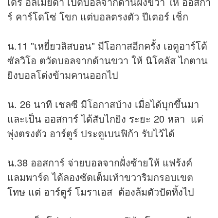
เดร อัลเมยด้า เปิดบอลจากด้านฝั่งขวา ให้ ออสกา
ร์ คาร์โดโซ่ โขก แต่บอลตรงตัว ปีเตอร์ เช็ก
น.11 "เหยี่ยวลิสบอน" มีโอกาสอีกครั้ง เอดูอาร์โด้
ซัลวิโอ ตวัดบอลจากด้านขวา ให้ นิโคลัส ไกตาน
ยิงบอลโด่งข้ามคานออกไป
น. 26 นาที เชลซี มีโอกาสบ้าง เมื่อได้บุกขึ้นมา
และเป็น ออสการ์ ได้สับไกยิง ระยะ 20 หลา แต่
พุ่งตรงตัว อาร์ตูร์ ประตูเบนฟิก้า รับไว้ได้
น.38 ออสการ์ จ่ายบอลจากฝั่งซ้ายให้ แฟร้งค์
แลมพาร์ด ได้ลองซัดเต็มเท้าขวาริมกรอบเขต
โทษ แต่ อาร์ตูร์ โมราเอส ต้องล้มตัวปัดทิ้งไป