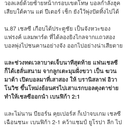
วอลเลย์ด้วยซ้ายหน้ากรอบเขตโทษ บอลกำลังฮุค
เสียบใต้คาน แต่ ปีเตอร์ เช็ก ยังใว้พุ่งปัดทิ้งไปได้
น.87 เชลซี เกือบได้ประตูชัย เป็นจังหวะของ
แฟรงค์ แลมพาร์ด ที่ได้ลองยิงไกลจากเเถวสอง
บอลพุ่งไปชนคานอย่างจัง ออกไปอย่างน่าเสียดาย
และช่วงทดเวลาบาดเจ็บนาทีสุดท้าย แฟนเชลซี
ก็ได้เฮลั่นสนาม จากลูกเตะมุมฝั่งขวา เป็น ฆวน
มาต้า เปิดบอลมาที่เสาสอง ให้ บรานิสลาฟ อิวา
โนวิช ขึ้นโหม่งย้อนศรไปเสาแรกบอลตุงตาข่าย
ทำให้เชลซีออกนำ เบนฟิก้า 2:1
และไม่นาน บียอร์น คุยเปอร์ส ก็เป่าจบเกม เชลซี
เฉือนชนะ เบนฟิก้า 2-1 คว้าแชมป์ ยูโรปา ลีก ไป