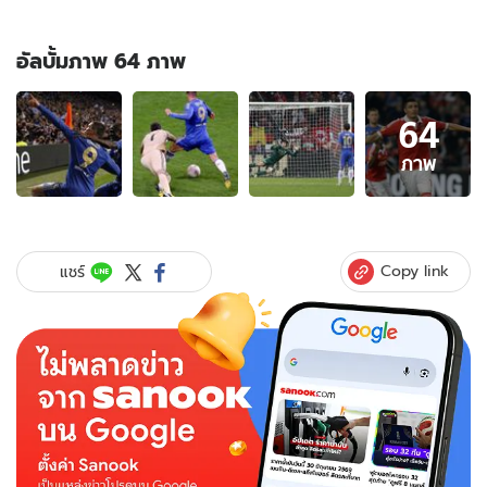
อัลบั้มภาพ 64 ภาพ
อัลบั้ม
64
ภาพ
64
ภาพ
ภาพ
ของ
แชมป์
ยูโร
ป้า!
Copy link
แชร์
อิ
วา
โน
วิ
ช
โขก
ทด
เจ็บ
เฉือน