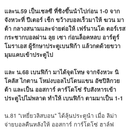
และน.59 เป็นเชลซี ที่ชิงขึ้นนำไปก่อน 1-0 จาก
จังหวะที่ ปีเตอร์ เช็ก ขว้างบอลเร็วมาให้ ฆวน มา
ต้า กลางสนามและจ่ายต่อให้ เฟร์นานโด ตอร์เรส
กระชากบอลผ่าน ลุย เซา ก่อนล็อคหลบ อาร์ตูร์
โมราเอส ผู้รักษาประตูเบนฟิก้า แล้วกดด้วยขวา
มุมแคบเข้าประตูไป
และ น.68 เบนฟิก้า มาได้จุดโทษ จากจังหวะ นิ
โคลัส ไกตาน โหม่งบอลไปโดนแขน อัซปิลิกวย
ต้า และเป็น ออสการ์ คาร์โดโซ่ รับสังหารเข้า
ประตูไปไม่พลาด ทำให้ เบนฟิก้า ตามมาเป็น 1-1
น.81 "เหยี่ยวลิสบอน" ได้ลุ้นประตูนำ เมื่อ ลิม่า
จ่ายบอลคืนหลังให้ ออสการ์ การ์โดโซ่ ฮาล์ฟ