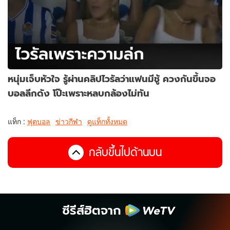
หนุ่มเจ็บหัวใจ รู้ผ่านคลิปไวรัลว่าแฟนมีชู้ ควงกันขึ้นจอ
บอลลีกดัง โป๊ะเพราะหลบกล้องไม่ทัน
แท็ก :
ฟุตบอล
ข่าวกีฬา
ดูแท็กทั้งหมด
กลับขึ้นไปด้านบน
ซีรีส์ฮิตจาก