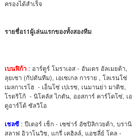
ครองได้สำเร็จ
รายชื่อ11ผู้เล่นแรกของทั้งสองทีม
เบนฟิก้า
: อาร์ตูร์ โมราเอส - อันเดร อัลเมยด้า,
ลุยเซา (กัปตันทีม), เอเซเกล การาย , โลเรนโซ่
เมลกาเรโฮ - เอ็นโซ่ เปเรซ, เนมานย่า มาติช,
โรดริโก้ - นิโคลัส ไกตัน, ออสการ์ คาร์โดโซ่, เอ
ดูอาร์โด้ ซัลวิโอ
เชลซี
: ปีเตอร์ เช็ก - เซซ่าร์ อัซปิลิกวยต้า, บรานิ
สลาฟ อิวาโนวิช, แกรี่ เคฮิลล์, แอชลี่ย์ โคล -