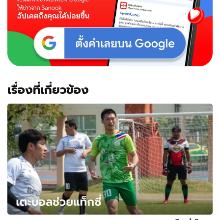
เบน
ฟิก้
า2-
1+คลิป
เรื่องที่เกี่ยวข้อง