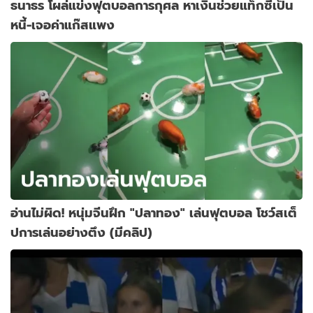
ธนาธร โผล่แข่งฟุตบอลการกุศล หาเงินช่วยแท็กซี่เป็น
หนี้-เจอค่าแก๊สแพง
อ่านไม่ผิด! หนุ่มจีนฝึก "ปลาทอง" เล่นฟุตบอล โชว์สเต็
ปการเล่นอย่างตึง (มีคลิป)