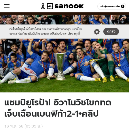
ข่าว
เข้าสู่ระบบสมาชิก
หมวดอื่นๆ
//s.isanook.com/ns/0/ud/237/1186210/ch.jpg
Sanook
//s.isanook.com/sr/0/images/logo-
600
60
new-
sanook.png
เว็บไซต์นี้ใช้คุกกี้
เพื่อให้ท่านได้รับประสบการณ์การใช้งานที่ดีที่สุดบน เว็บไซต์
ตกลง
ของเรา โปรดศึกษาเพิ่มเติมที่
นโยบายความเป็นส่วนตัว
และ
นโยบายคุกกี้
แชมป์ยูโรป้า! อิวาโนวิชโขกทด
เจ็บเฉือนเบนฟิก้า2-1+คลิป
16 พ.ค. 56 (05:05 น.)