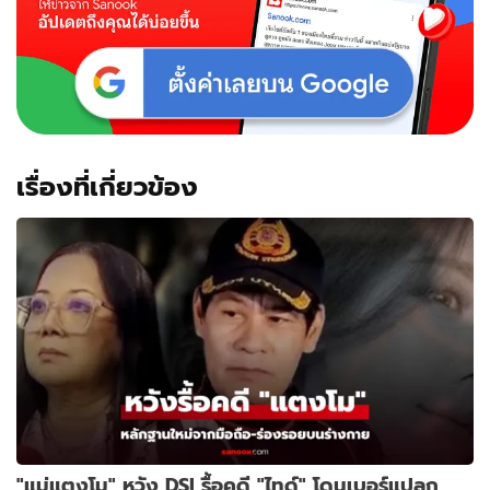
เรื่องที่เกี่ยวข้อง
"แม่แตงโม" หวัง DSI รื้อคดี "ไทด์" โดนเบอร์แปลก