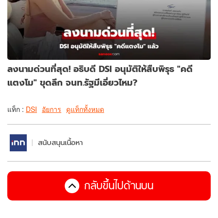
ลงนามด่วนที่สุด! อธิบดี DSI อนุมัติให้สืบพิรุธ "คดี
แตงโม" ขุดลึก จนท.รัฐมีเอี่ยวไหม?
แท็ก :
DSI
อัยการ
ดูแท็กทั้งหมด
สนับสนุนเนื้อหา
กลับขึ้นไปด้านบน