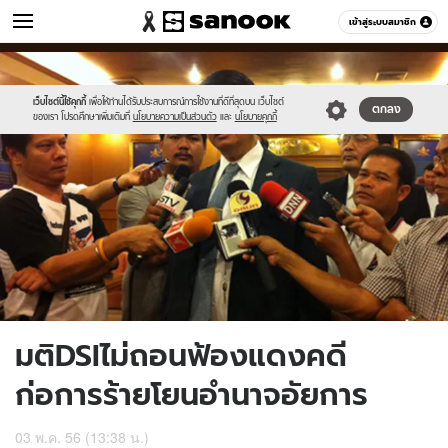
ข่าว
เข้าสู่ระบบสมาชิก
หมวดอื่นๆ
//s.isanook.com/ns/0/ud/236/1184007/450539-
Sanook
//s.isanook.com/sr/0/images/logo-
600
60
01.jpg
new-
sanook.png
เว็บไซต์นี้ใช้คุกกี้
เพื่อให้ท่านได้รับประสบการณ์การใช้งานที่ดีที่สุดบน เว็บไซต์
ตกลง
ของเรา โปรดศึกษาเพิ่มเติมที่
นโยบายความเป็นส่วนตัว
และ
นโยบายคุกกี้
มติDSIไม่ถอนฟ้องแดงคดี
ก่อการร้ายโยนอำนาจอัยการ
03 พ.ค. 56 (13:38 น.)