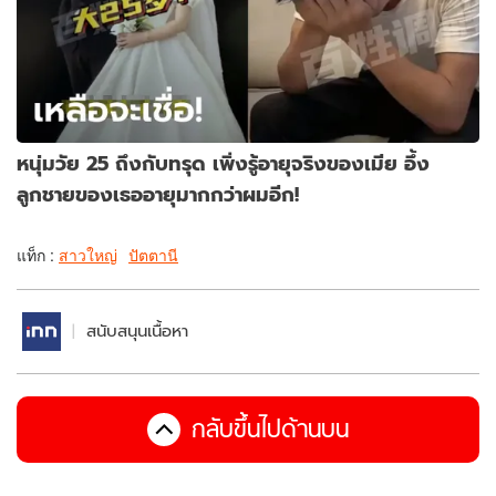
หนุ่มวัย 25 ถึงกับทรุด เพิ่งรู้อายุจริงของเมีย อึ้ง
ลูกชายของเธออายุมากกว่าผมอีก!
แท็ก :
สาวใหญ่
ปัตตานี
สนับสนุนเนื้อหา
กลับขึ้นไปด้านบน