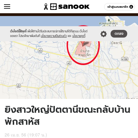
ข่าว
เข้าสู่ระบบสมาชิก
หมวดอื่นๆ
//s.isanook.com/ns/0/ud/236/1182798/449237-
Sanook
//s.isanook.com/sr/0/images/logo-
600
60
01.jpg
new-
sanook.png
เว็บไซต์นี้ใช้คุกกี้
เพื่อให้ท่านได้รับประสบการณ์การใช้งานที่ดีที่สุดบน เว็บไซต์
ตกลง
ของเรา โปรดศึกษาเพิ่มเติมที่
นโยบายความเป็นส่วนตัว
และ
นโยบายคุกกี้
ยิงสาวใหญ่ปัตตานีขณะกลับบ้าน
พักสาหัส
26 เม.ย. 56 (19:07 น.)