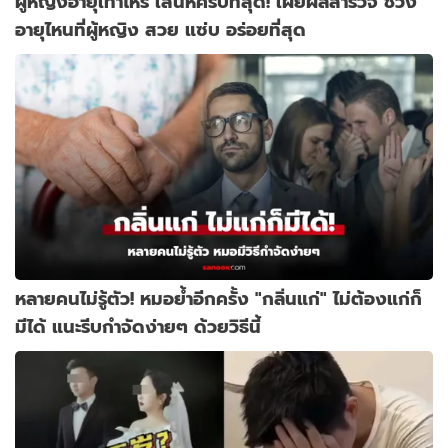
ผู้หญิงอายุเท่าไหร่ เสน่ห์ครบที่สุด! เผยผลสำรวจ ช่วง
อายุไหนที่ผู้หญิง สวย แซ่บ อร่อยที่สุด
หลายคนไม่รู้ตัว! หมอย้ำอีกครั้ง "กลิ่นแก่" ไม่ต้องแก่ก็
มีได้ แนะรีบกำจัดง่ายๆ ด้วยวิธีนี้