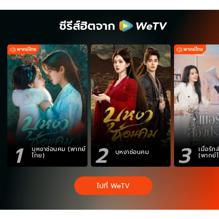
ซีรีส์ฮิตจาก
1
2
3
บุหงาซ่อนคม (พากย์
เมื่อรั
บุหงาซ่อนคม
ไทย)
(พากย์
ไปที่ WeTV