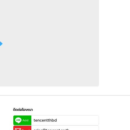
 WeTV
ติดต่อโฆษณา
tencentthbd
sales@tencent.co.th
รา
ร้องเรียนเนื้อหาไม่เหมาะสม
แนะนำติชม แจ้งปัญหาการใช้งาน
ติดต่อโฆษณา
tencentthbd
Add