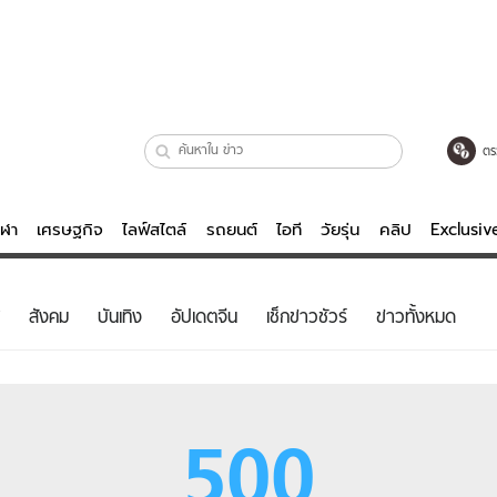
ตร
ีฬา
เศรษฐกิจ
ไลฟ์สไตล์
รถยนต์
ไอที
วัยรุ่น
คลิป
Exclusi
ตรวจหวย
ไลฟ์สไตล์
บันเทิงค
สังคม
บันเทิง
อัปเดตจีน
เช็กข่าวชัวร์
ข่าวทั้งหมด
ผู้หญิง
หนัง-ละคร
ผู้ชาย
เพลง
ย
วัยรุ่น
เกมส์
500
ไอที
คลิป
รถยนต์
พอดแคสต์