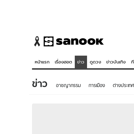
หน้าแรก
เรื่องฮอต
ข่าว
ดูดวง
ข่าวบันเทิง
ก
ข่าว
ข่าว
ดูดวง - 
อาชญากรรม
การเมือง
ต่างประเทศ
เรื่องฮอต
ดูดวง
ข่าว
หวยไทย
ข่าวบันเทิง
สถิติหวยไท
ข่าวกีฬา
หวยลาว
ข่าวเศรษฐกิจ