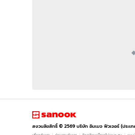
อัปเดตจีน
เช็กข่าวชัวร์
ติดตามสนุกโซเชี
ดาวน์โหลดสนุกแอปฟรี
สงวนลิขสิทธิ์ ©
2569
บริษัท อิมเมจ ฟิวเจอร์ (ประเทศไทย) จำกัด
สงวนลิขสิทธิ์ ©
2569
บริษัท อิมเมจ ฟิวเจอร์ (ประเ