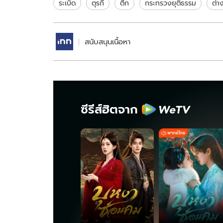
(คลิป)
ระเบิด
ตุรกี
ตึก
กระทรวงยุติธรรม
ต่า
สนับสนุนเนื้อหา
ซีรีส์ฮิตจาก