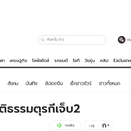
ตร
ีฬา
เศรษฐกิจ
ไลฟ์สไตล์
รถยนต์
ไอที
วัยรุ่น
คลิป
Exclusi
ตรวจหวย
ไลฟ์สไตล์
บันเทิงค
สังคม
บันเทิง
อัปเดตจีน
เช็กข่าวชัวร์
ข่าวทั้งหมด
ผู้หญิง
หนัง-ละคร
ผู้ชาย
เพลง
ติธรรมตุรกีเจ็บ2
ย
วัยรุ่น
เกมส์
ไอที
คลิป
ก
+
-
ก
กดฟัง
รถยนต์
พอดแคสต์