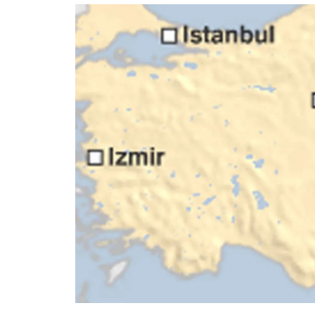
อัปเดตจีน
เช็กข่าวชัวร์
ติดตามสนุกโซเชี
ดาวน์โหลดสนุกแอปฟรี
สงวนลิขสิทธิ์ ©
2569
บริษัท อิมเมจ ฟิวเจอร์ (ประเทศไทย) จำกัด