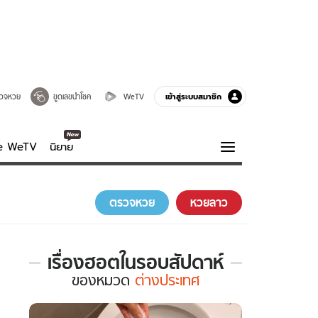
เข้าสู่ระบบสมาชิก
วจหวย
ขูดเลขนำโชค
WeTV
ve WeTV
นิยาย
รบรส
ความรู้รอบตัว
ตรวจหวย
หวยลาว
ฮาวทู
กูรู-รอบรู้
เรื่องฮอตในรอบสัปดาห์
เรื่อง
ของ
หมวด
ต่างประเทศ
ฮอต
ใน
รอบ