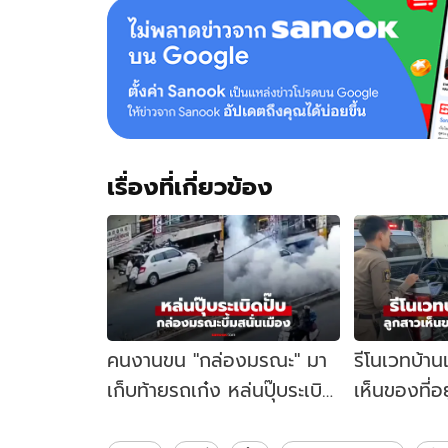
เรื่องที่เกี่ยวข้อง
คนงานขน "กล่องมรณะ" มา
รีโนเวทบ้า
เก็บท้ายรถเก๋ง หล่นปุ๊บระเบิด
เห็นของที่อ
ปั๊บ เฉลยข้างในคืออะไร
ทับมานานกว่