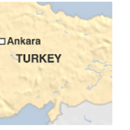
สุขภาพ
ดูทีวี
เที่ยว-กิน
WeTV
Tasteful Thailand
Exclusive
Sanook Choice
นิยาย
ยลได้ที่
ร่วมงานกับเ