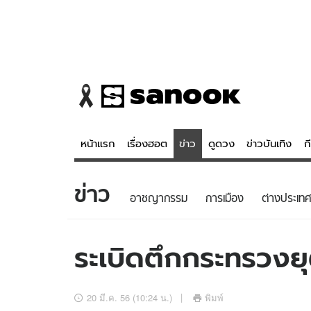
หน้าแรก
เรื่องฮอต
ข่าว
ดูดวง
ข่าวบันเทิง
ก
ข่าว
ข่าว
ดูดวง - 
อาชญากรรม
การเมือง
ต่างประเทศ
เรื่องฮอต
ดูดวง
ข่าว
หวยไทย
ระเบิดตึกกระทรวงยุ
ข่าวบันเทิง
สถิติหวยไท
ข่าวกีฬา
หวยลาว
20 มี.ค. 56 (10:24 น.)
พิมพ์
ข่าวเศรษฐกิจ