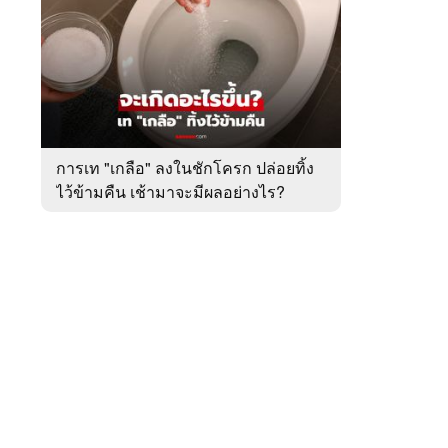
สัปดาห์
ของ
หมวด
ต่าง
 WeTV
ประเทศ
การเท "เกลือ" ลงในชักโครก ปล่อยทิ้ง
ไว้ข้ามคืน เช้ามาจะมีผลอย่างไร?
ติดต่อโฆษณา
tencentthbd
sales@tencent.co.th
รา
ร้องเรียนเนื้อหาไม่เหมาะสม
แนะนำติชม แจ้งปัญหาการใช้งาน