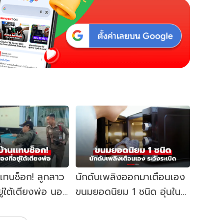
นแทบช็อก! ลูกสาว
นักดับเพลิงออกมาเตือนเอง
ยู่ใต้เตียงพ่อ นอน
ขนมยอดนิยม 1 ชนิด อุ่นใน
า 10 ปี
ไมโครเวฟระวังระเบิด!