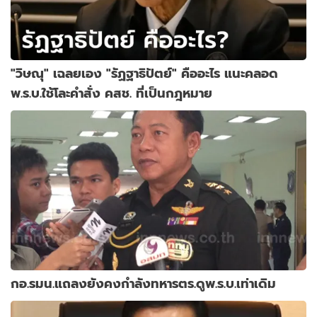
"วิษณุ" เฉลยเอง "รัฏฐาธิปัตย์" คืออะไร แนะคลอด
พ.ร.บ.ใช้โละคำสั่ง คสช. ที่เป็นกฎหมาย
กอ.รมน.แถลงยังคงกำลังทหารตร.ดูพ.ร.บ.เท่าเดิม