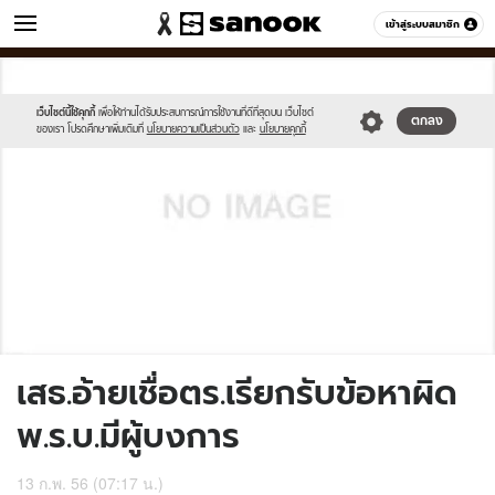
ข่าว
เข้าสู่ระบบสมาชิก
หมวดอื่นๆ
//s.isanook.com/sh/0/di/no-
Sanook
//s.isanook.com/sr/0/images/logo-
600
60
thumbnail-
new-
image.jpg
sanook.png
เว็บไซต์นี้ใช้คุกกี้
เพื่อให้ท่านได้รับประสบการณ์การใช้งานที่ดีที่สุดบน เว็บไซต์
ตกลง
ของเรา โปรดศึกษาเพิ่มเติมที่
นโยบายความเป็นส่วนตัว
และ
นโยบายคุกกี้
เสธ.อ้ายเชื่อตร.เรียกรับข้อหาผิด
พ.ร.บ.มีผู้บงการ
13 ก.พ. 56 (07:17 น.)