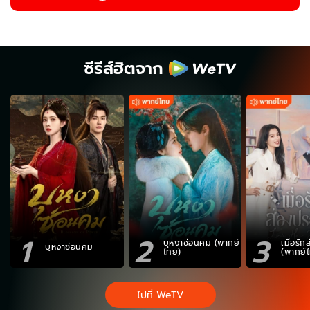
ซีรีส์ฮิตจาก
1
2
3
บุหงาซ่อนคม (พากย์
เมื่อรั
บุหงาซ่อนคม
ไทย)
(พากย์
ไปที่ WeTV