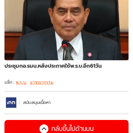
ประชุมกอ.รมน.หลังประกาศใช้พ.ร.บ.อีก61วัน
แท็ก :
พ.ร.บ.
อาชญากรรม
สนับสนุนเนื้อหา
กลับขึ้นไปด้านบน