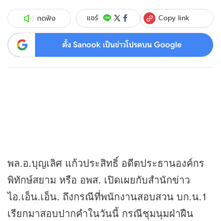
Copy link
แชร์
กดฟัง
ตั้ง Sanook เป็นข่าวโปรดบน Google
พล.อ.บุญเลิศ แก้วประสิทธิ์ อดีตประธานองค์กร
พิทักษ์สยาม หรือ อพส. เปิดเผยกับสำนัก
ข่าว
ไอ.เอ็น.เอ็น. ถึงกรณีที่พนักงานสอบสวน บก.น.1
เรียกมาสอบปากคำในวันนี้ กรณีชุมนุมฝ่าฝืน